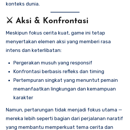
konteks dunia.
⚔️ Aksi & Konfrontasi
Meskipun fokus cerita kuat, game ini tetap
menyertakan elemen aksi yang memberi rasa
intens dan keterlibatan:
Pergerakan musuh yang responsif
Konfrontasi berbasis refleks dan timing
Pertempuran singkat yang menuntut pemain
memanfaatkan lingkungan dan kemampuan
karakter
Namun, pertarungan tidak menjadi fokus utama —
mereka lebih seperti bagian dari perjalanan naratif
yang membantu memperkuat tema cerita dan