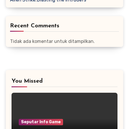
Recent Comments
Tidak ada komentar untuk ditampilkan.
You Missed
Seputar Info Game