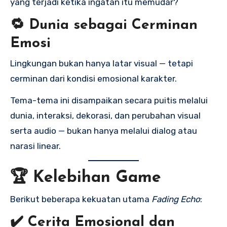
yang terjadi ketika ingatan itu memudar?
🔁 Dunia sebagai Cerminan
Emosi
Lingkungan bukan hanya latar visual — tetapi
cerminan dari kondisi emosional karakter.
Tema-tema ini disampaikan secara puitis melalui
dunia, interaksi, dekorasi, dan perubahan visual
serta audio — bukan hanya melalui dialog atau
narasi linear.
🏆 Kelebihan Game
Berikut beberapa kekuatan utama
Fading Echo
:
✔️ Cerita Emosional dan