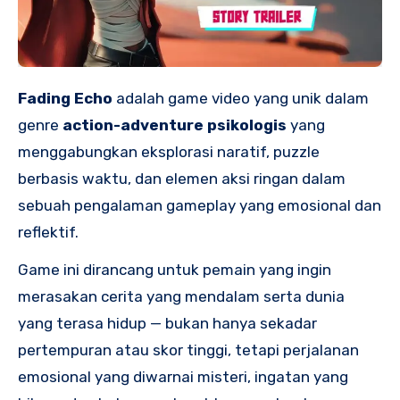
Fading Echo
adalah game video yang unik dalam
genre
action-adventure psikologis
yang
menggabungkan eksplorasi naratif, puzzle
berbasis waktu, dan elemen aksi ringan dalam
sebuah pengalaman gameplay yang emosional dan
reflektif.
Game ini dirancang untuk pemain yang ingin
merasakan cerita yang mendalam serta dunia
yang terasa hidup — bukan hanya sekadar
pertempuran atau skor tinggi, tetapi perjalanan
emosional yang diwarnai misteri, ingatan yang