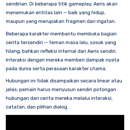
sendirian. Di beberapa titik gameplay, Aeris akan
menemukan entitas lain — baik yang hidup,
maupun yang merupakan fragmen dari ingatan.
Beberapa karakter membantu membuka bagian
cerita tersendiri — teman masa lalu, sosok yang
hilang, bahkan refleksi internal dari Aeris sendiri.
Interaksi dengan mereka memberi dampak nyata
pada dunia serta perasaan karakter utama.
Hubungan ini tidak disampaikan secara linear atau
jelas; pemain harus menyusun sendiri potongan
hubungan dan cerita mereka melalui interaksi,
catatan, dan pilihan dialog.