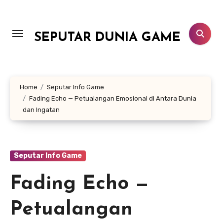
Lewati
ke
konten
SEPUTAR DUNIA GAME
Home
Seputar Info Game
Fading Echo — Petualangan Emosional di Antara Dunia
dan Ingatan
Seputar Info Game
Fading Echo —
Petualangan