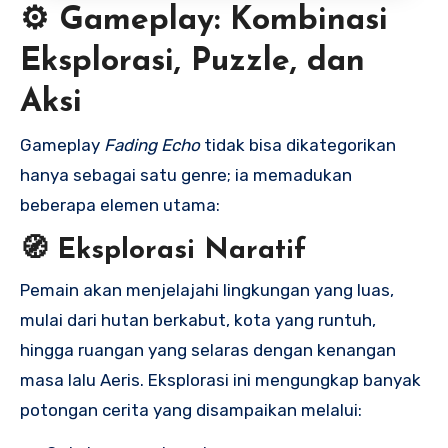
⚙️ Gameplay: Kombinasi
Eksplorasi, Puzzle, dan
Aksi
Gameplay
Fading Echo
tidak bisa dikategorikan
hanya sebagai satu genre; ia memadukan
beberapa elemen utama:
🧭 Eksplorasi Naratif
Pemain akan menjelajahi lingkungan yang luas,
mulai dari hutan berkabut, kota yang runtuh,
hingga ruangan yang selaras dengan kenangan
masa lalu Aeris. Eksplorasi ini mengungkap banyak
potongan cerita yang disampaikan melalui: