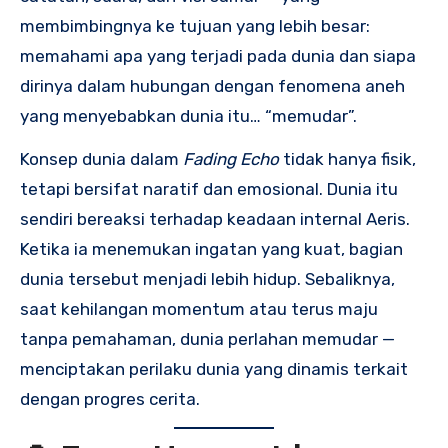
membimbingnya ke tujuan yang lebih besar:
memahami apa yang terjadi pada dunia dan siapa
dirinya dalam hubungan dengan fenomena aneh
yang menyebabkan dunia itu… “memudar”.
Konsep dunia dalam
Fading Echo
tidak hanya fisik,
tetapi bersifat naratif dan emosional. Dunia itu
sendiri bereaksi terhadap keadaan internal Aeris.
Ketika ia menemukan ingatan yang kuat, bagian
dunia tersebut menjadi lebih hidup. Sebaliknya,
saat kehilangan momentum atau terus maju
tanpa pemahaman, dunia perlahan memudar —
menciptakan perilaku dunia yang dinamis terkait
dengan progres cerita.