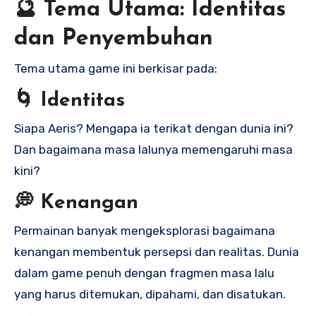
🔮 Tema Utama: Identitas
dan Penyembuhan
Tema utama game ini berkisar pada:
🌀 Identitas
Siapa Aeris? Mengapa ia terikat dengan dunia ini?
Dan bagaimana masa lalunya memengaruhi masa
kini?
💭 Kenangan
Permainan banyak mengeksplorasi bagaimana
kenangan membentuk persepsi dan realitas. Dunia
dalam game penuh dengan fragmen masa lalu
yang harus ditemukan, dipahami, dan disatukan.