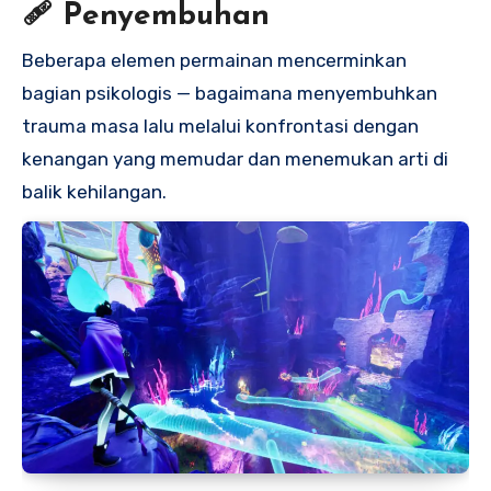
🩹 Penyembuhan
Beberapa elemen permainan mencerminkan
bagian psikologis — bagaimana menyembuhkan
trauma masa lalu melalui konfrontasi dengan
kenangan yang memudar dan menemukan arti di
balik kehilangan.