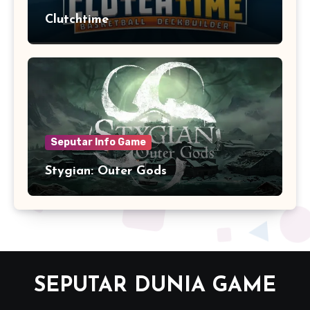
Clutchtime
Seputar Info Game
Stygian: Outer Gods
SEPUTAR DUNIA GAME