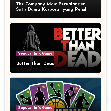
The Company Man: Petualangan
Satir Dunia Korporat yang Penuh
Aksi dan Humor
Seputar Info Game
Better Than Dead
Seputar Info Game