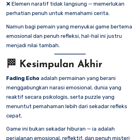
❌ Elemen naratif tidak langsung — memerlukan
perhatian penuh untuk memahami cerita.
Namun bagi pemain yang menyukai game bertema
emosional dan penuh refleksi, hal-hal ini justru
menjadi nilai tambah.
🏁 Kesimpulan Akhir
Fading Echo
adalah permainan yang berani
menggabungkan narasi emosional, dunia yang
reaktif secara psikologis, serta puzzle yang
menuntut pemahaman lebih dari sekadar refleks
cepat.
Game ini bukan sekadar hiburan — ia adalah
perjalanan emosional, reflektif, dan penuh misteri