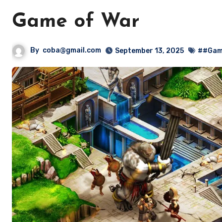
Game of War
By
coba@gmail.com
September 13, 2025
##Gam