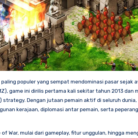
 game ini dirilis pertama kali sekitar tahun 2013 dan 
) strategy. Dengan jutaan pemain aktif di seluruh dunia
nan kerajaan, diplomasi antar pemain, serta peperang
of War, mulai dari gameplay, fitur unggulan, hingga m