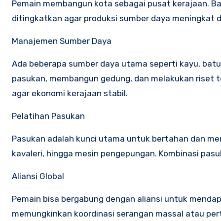
Pemain membangun kota sebagai pusat kerajaan. Ban
ditingkatkan agar produksi sumber daya meningkat d
Manajemen Sumber Daya
Ada beberapa sumber daya utama seperti kayu, batu, 
pasukan, membangun gedung, dan melakukan riset te
agar ekonomi kerajaan stabil.
Pelatihan Pasukan
Pasukan adalah kunci utama untuk bertahan dan meny
kavaleri, hingga mesin pengepungan. Kombinasi pa
Aliansi Global
Pemain bisa bergabung dengan aliansi untuk mendapa
memungkinkan koordinasi serangan massal atau pe