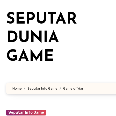
Lewati
ke
SEPUTAR
konten
DUNIA
GAME
Home
Seputar Info Game
Game of War
Seputar Info Game