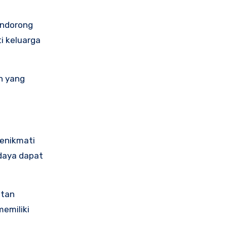
endorong
i keluarga
n yang
menikmati
 daya dapat
atan
emiliki