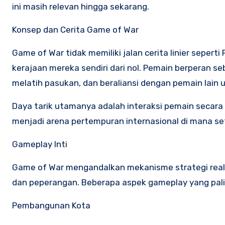
ini masih relevan hingga sekarang.
Konsep dan Cerita Game of War
Game of War tidak memiliki jalan cerita linier seper
kerajaan mereka sendiri dari nol. Pemain berperan
melatih pasukan, dan beraliansi dengan pemain lai
Daya tarik utamanya adalah interaksi pemain secara 
menjadi arena pertempuran internasional di mana se
Gameplay Inti
Game of War mengandalkan mekanisme strategi real-
dan peperangan. Beberapa aspek gameplay yang palin
Pembangunan Kota