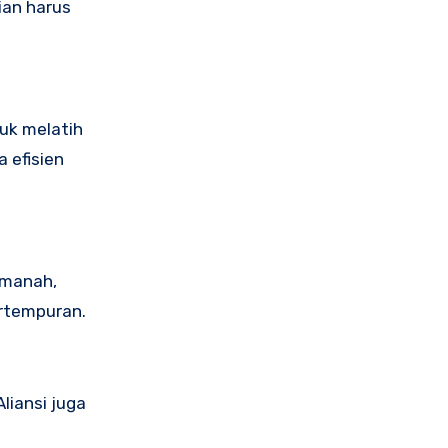
ian harus
uk melatih
 efisien
emanah,
rtempuran.
liansi juga