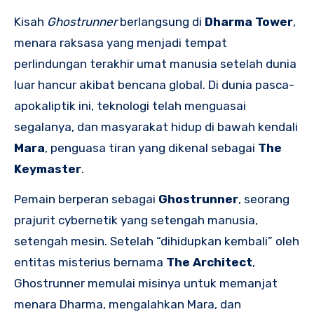
Kisah
Ghostrunner
berlangsung di
Dharma Tower
,
menara raksasa yang menjadi tempat
perlindungan terakhir umat manusia setelah dunia
luar hancur akibat bencana global. Di dunia pasca-
apokaliptik ini, teknologi telah menguasai
segalanya, dan masyarakat hidup di bawah kendali
Mara
, penguasa tiran yang dikenal sebagai
The
Keymaster
.
Pemain berperan sebagai
Ghostrunner
, seorang
prajurit cybernetik yang setengah manusia,
setengah mesin. Setelah “dihidupkan kembali” oleh
entitas misterius bernama
The Architect
,
Ghostrunner memulai misinya untuk memanjat
menara Dharma, mengalahkan Mara, dan