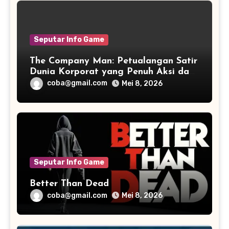
Seputar Info Game
The Company Man: Petualangan Satir
Dunia Korporat yang Penuh Aksi dan
Humor
coba@gmail.com
Mei 8, 2026
Seputar Info Game
Better Than Dead
coba@gmail.com
Mei 8, 2026