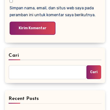
Simpan nama, email, dan situs web saya pada
peramban ini untuk komentar saya berikutnya.
Cari
Cari
Recent Posts