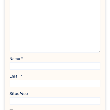
Nama
*
Email
*
Situs Web