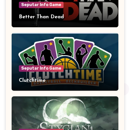
Seputar Info Game
Better Than Dead
Seputar Info Game
Clutchtime