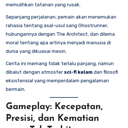
memulihkan tatanan yang rusak.
Sepanjang perjalanan, pemain akan menemukan
rahasia tentang asal-usul sang Ghostrunner,
hubungannya dengan The Architect, dan dilema
moral tentang apa artinya menjadi manusia di
dunia yang dikuasai mesin.
Cerita ini memang tidak terlalu panjang, namun
dibalut dengan atmosfer
sci-fi kelam
dan filosofi
eksistensial yang memperdalam pengalaman
bermain.
Gameplay: Kecepatan,
Presisi, dan Kematian