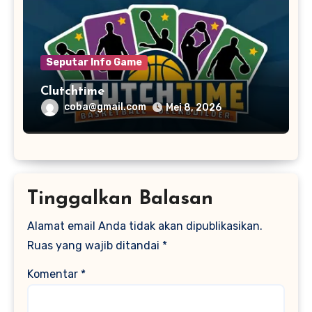
Seputar Info Game
Clutchtime
coba@gmail.com
Mei 8, 2026
Tinggalkan Balasan
Alamat email Anda tidak akan dipublikasikan.
Ruas yang wajib ditandai
*
Komentar
*