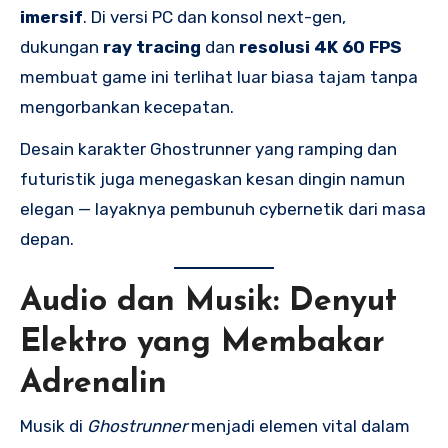
imersif
. Di versi PC dan konsol next-gen,
dukungan
ray tracing
dan
resolusi 4K 60 FPS
membuat game ini terlihat luar biasa tajam tanpa
mengorbankan kecepatan.
Desain karakter Ghostrunner yang ramping dan
futuristik juga menegaskan kesan dingin namun
elegan — layaknya pembunuh cybernetik dari masa
depan.
Audio dan Musik: Denyut
Elektro yang Membakar
Adrenalin
Musik di
Ghostrunner
menjadi elemen vital dalam