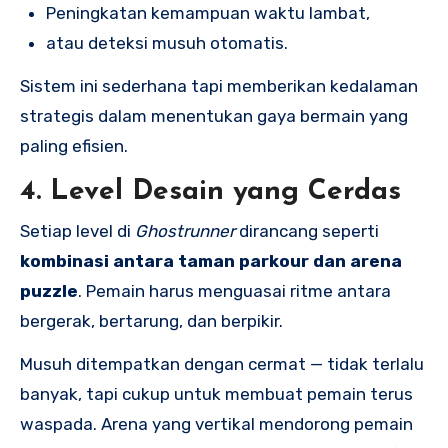
Peningkatan kemampuan waktu lambat,
atau deteksi musuh otomatis.
Sistem ini sederhana tapi memberikan kedalaman
strategis dalam menentukan gaya bermain yang
paling efisien.
4. Level Desain yang Cerdas
Setiap level di
Ghostrunner
dirancang seperti
kombinasi antara taman parkour dan arena
puzzle
. Pemain harus menguasai ritme antara
bergerak, bertarung, dan berpikir.
Musuh ditempatkan dengan cermat — tidak terlalu
banyak, tapi cukup untuk membuat pemain terus
waspada. Arena yang vertikal mendorong pemain