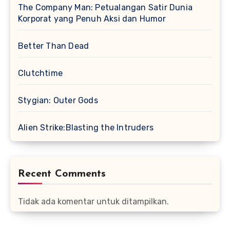
The Company Man: Petualangan Satir Dunia
Korporat yang Penuh Aksi dan Humor
Better Than Dead
Clutchtime
Stygian: Outer Gods
Alien Strike:Blasting the Intruders
Recent Comments
Tidak ada komentar untuk ditampilkan.