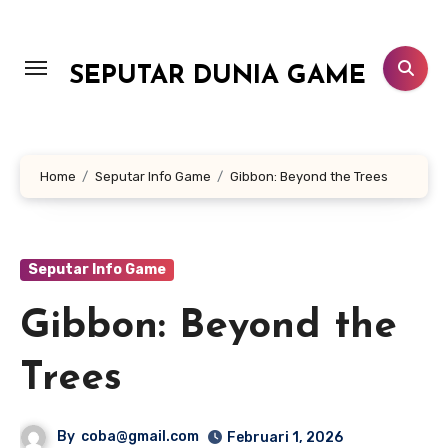
Lewati
ke
konten
SEPUTAR DUNIA GAME
Home
Seputar Info Game
Gibbon: Beyond the Trees
Seputar Info Game
Gibbon: Beyond the
Trees
By
coba@gmail.com
Februari 1, 2026