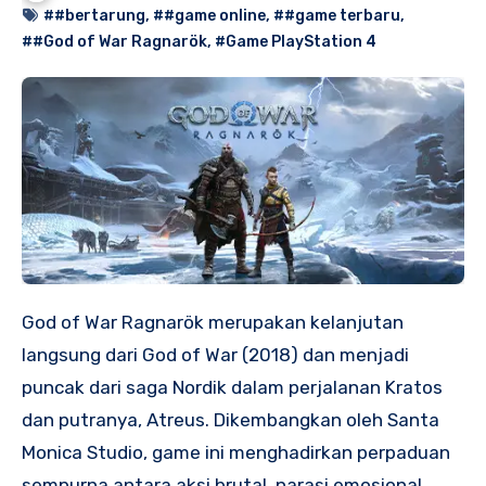
##bertarung
,
##game online
,
##game terbaru
,
##God of War Ragnarök
,
#Game PlayStation 4
God of War Ragnarök merupakan kelanjutan
langsung dari God of War (2018) dan menjadi
puncak dari saga Nordik dalam perjalanan Kratos
dan putranya, Atreus. Dikembangkan oleh Santa
Monica Studio, game ini menghadirkan perpaduan
sempurna antara aksi brutal, narasi emosional,