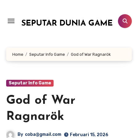
Lewati
ke
konten
SEPUTAR DUNIA GAME
Home
Seputar Info Game
God of War Ragnarök
Seputar Info Game
God of War
Ragnarök
By
coba@gmail.com
Februari 15, 2026