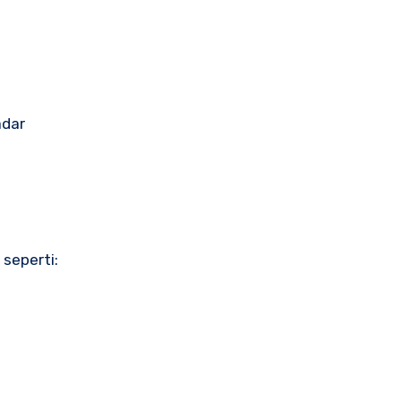
adar
seperti: