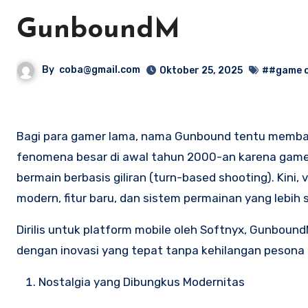
GunboundM
By
coba@gmail.com
Oktober 25, 2025
##game o
Bagi para gamer lama, nama Gunbound tentu membawa nostalgia tersendiri. Game legendaris ini pernah menjadi
fenomena besar di awal tahun 2000-an karena gamep
bermain berbasis giliran (turn-based shooting). Kini
modern, fitur baru, dan sistem permainan yang lebih 
Dirilis untuk platform mobile oleh Softnyx, Gunbou
dengan inovasi yang tepat tanpa kehilangan pesona 
Nostalgia yang Dibungkus Modernitas