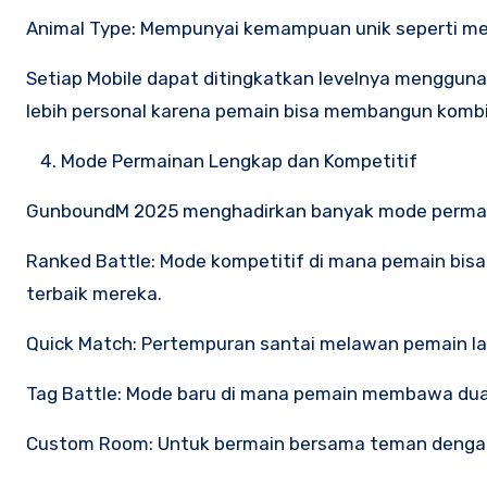
Animal Type: Mempunyai kemampuan unik seperti mel
Setiap Mobile dapat ditingkatkan levelnya menggun
lebih personal karena pemain bisa membangun kombi
Mode Permainan Lengkap dan Kompetitif
GunboundM 2025 menghadirkan banyak mode permai
Ranked Battle: Mode kompetitif di mana pemain b
terbaik mereka.
Quick Match: Pertempuran santai melawan pemain la
Tag Battle: Mode baru di mana pemain membawa dua 
Custom Room: Untuk bermain bersama teman dengan a