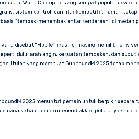
Gunbound World Champion yang sempat populer di warnet
rafis, sistem kontrol, dan fitur kompetitif, namun tetap
rbasis “tembak-menembak antar kendaraan” di medan 
ang disebut “Mobile”, masing-masing memiliki jenis sen
perti dulu, arah angin, kekuatan tembakan, dan sudut
gan. Itulah yang membuat GunboundM 2025 tetap men
oundM 2025 menuntut pemain untuk berpikir secara ta
 di mana setiap pemain menembakkan pelurunya secara 