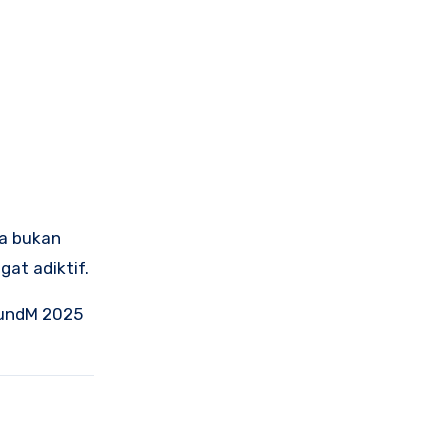
Ia bukan
at adiktif.
oundM 2025