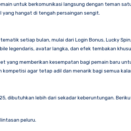
pemain untuk berkomunikasi langsung dengan teman sat
l yang hangat di tengah persaingan sengit.
ematik setiap bulan, mulai dari Login Bonus, Lucky Spin
bile legendaris, avatar langka, dan efek tembakan khusu
eset yang memberikan kesempatan bagi pemain baru unt
 kompetisi agar tetap adil dan menarik bagi semua kal
 dibutuhkan lebih dari sekadar keberuntungan. Beriku
lintasan peluru.