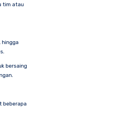
u tim atau
, hingga
s.
uk bersaing
angan.
t beberapa