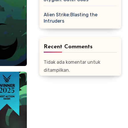
Alien Strike:Blasting the
Intruders
Recent Comments
Tidak ada komentar untuk
ditampilkan.