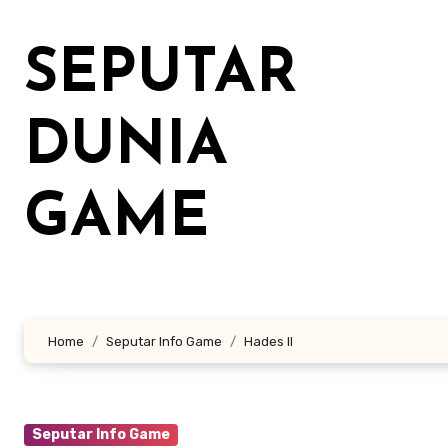
Lewati
ke
SEPUTAR
konten
DUNIA
GAME
Home
Seputar Info Game
Hades II
Seputar Info Game