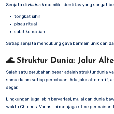
Senjata di
Hades II
memiliki identitas yang sangat ber
tongkat sihir
pisau ritual
sabit kematian
Setiap senjata mendukung gaya bermain unik dan dapa
🌊
Struktur Dunia: Jalur Alt
Salah satu perubahan besar adalah struktur dunia y
sama dalam setiap percobaan. Ada jalur alternatif, 
segar.
Lingkungan juga lebih bervariasi, mulai dari dunia
waktu Chronos. Variasi ini menjaga ritme permainan 