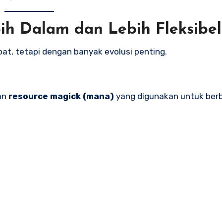
ih Dalam dan Lebih Fleksibel
pat, tetapi dengan banyak evolusi penting.
an
resource magick (mana)
yang digunakan untuk ber