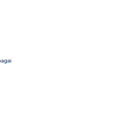
bagai