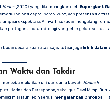
al
Hades
(2020) yang dikembangkan oleh
Supergiant G
adukan aksi cepat, narasi kuat, dan presentasi artist
lampaui ekspektasi. Alih-alih sekadar mengulang formu
an protagonis baru, mitologi yang lebih gelap, serta si
 besar secara kuantitas saja, tetapi juga
lebih dalam 
an Waktu dan Takdir
 mencoba melarikan diri dari dunia bawah,
Hades II
 putri Hades dan Persephone, sekaligus Dewi Mimpi Buruk 
liki misi jauh lebih serius:
mengalahkan Chronos
, T