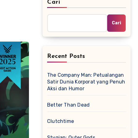
Cari
Cari
Recent Posts
The Company Man: Petualangan
Satir Dunia Korporat yang Penuh
Aksi dan Humor
Better Than Dead
Clutchtime
Stygian: Outer Gods