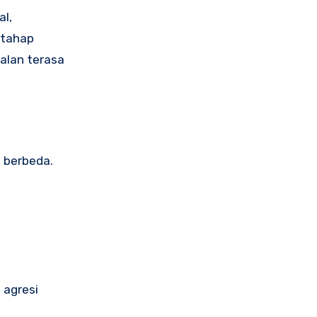
al,
rtahap
galan terasa
g berbeda.
 agresi