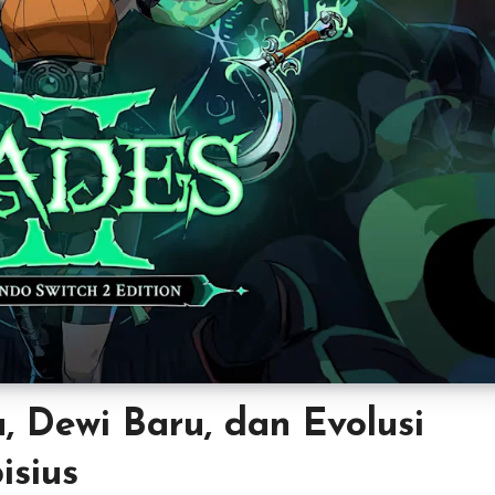
, Dewi Baru, dan Evolusi
isius