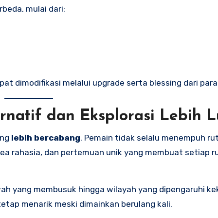
beda, mulai dari:
t dimodifikasi melalui upgrade serta blessing dari par
ernatif dan Eksplorasi Lebih 
ang
lebih bercabang
. Pemain tidak selalu menempuh ru
area rahasia, dan pertemuan unik yang membuat setiap r
 bawah yang membusuk hingga wilayah yang dipengaruhi k
tetap menarik meski dimainkan berulang kali.