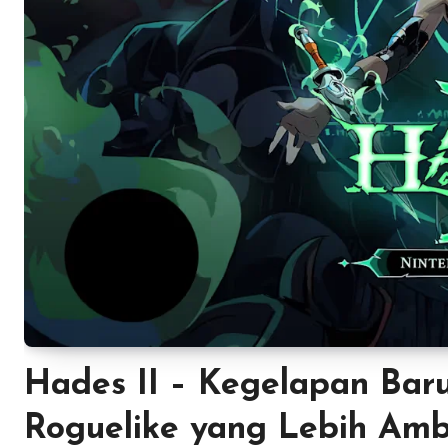
Hades II – Kegelapan Baru
Roguelike yang Lebih Amb