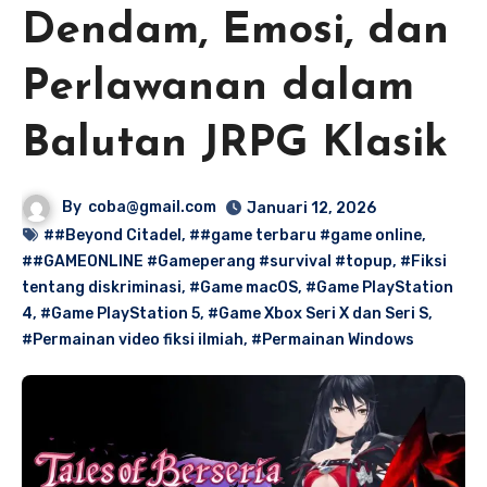
Dendam, Emosi, dan
Perlawanan dalam
Balutan JRPG Klasik
By
coba@gmail.com
Januari 12, 2026
##Beyond Citadel
,
##game terbaru #game online
,
##GAMEONLINE #Gameperang #survival #topup
,
#Fiksi
tentang diskriminasi
,
#Game macOS
,
#Game PlayStation
4
,
#Game PlayStation 5
,
#Game Xbox Seri X dan Seri S
,
#Permainan video fiksi ilmiah
,
#Permainan Windows