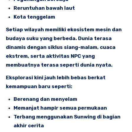
Reruntuhan bawah laut
Kota tenggelam
Setiap wilayah memiliki ekosistem mesin dan
budaya suku yang berbeda. Dunia terasa
dinamis dengan siklus siang-malam, cuaca
ekstrem, serta aktivitas NPC yang
membuatnya terasa seperti dunia nyata.
Eksplorasi kini jauh lebih bebas berkat
kemampuan baru seperti:
Berenang dan menyelam
Memanjat hampir semua permukaan
Terbang menggunakan Sunwing di bagian
akhir cerita