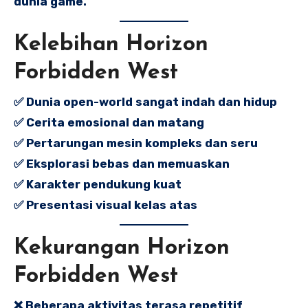
dunia game.
Kelebihan Horizon
Forbidden West
✅ Dunia open-world sangat indah dan hidup
✅ Cerita emosional dan matang
✅ Pertarungan mesin kompleks dan seru
✅ Eksplorasi bebas dan memuaskan
✅ Karakter pendukung kuat
✅ Presentasi visual kelas atas
Kekurangan Horizon
Forbidden West
❌ Beberapa aktivitas terasa repetitif