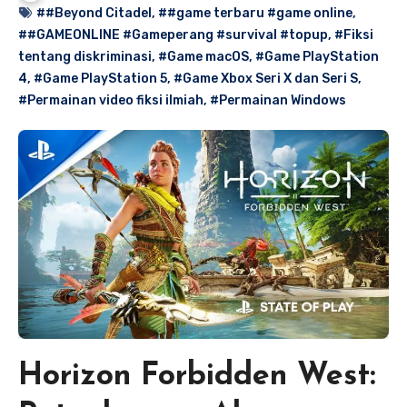
##Beyond Citadel
,
##game terbaru #game online
,
##GAMEONLINE #Gameperang #survival #topup
,
#Fiksi
tentang diskriminasi
,
#Game macOS
,
#Game PlayStation
4
,
#Game PlayStation 5
,
#Game Xbox Seri X dan Seri S
,
#Permainan video fiksi ilmiah
,
#Permainan Windows
Horizon Forbidden West: