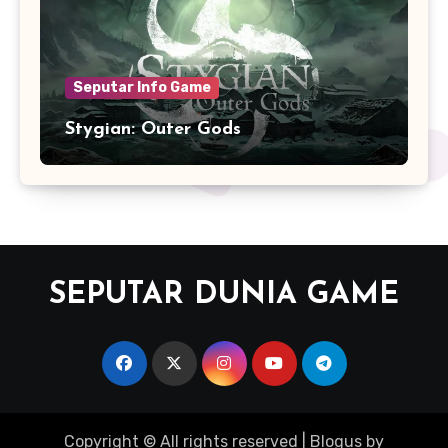
Seputar Info Game
Stygian: Outer Gods
SEPUTAR DUNIA GAME
Copyright © All rights reserved
|
Blogus
by