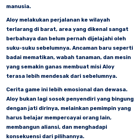
manusia.
Aloy melakukan perjalanan ke wilayah
terlarang di barat, area yang dikenal sangat
berbahaya dan belum pernah dijelajahi oleh
suku-suku sebelumnya. Ancaman baru seperti
badai mematikan, wabah tanaman, dan mesin
yang semakin ganas membuat misi Aloy
terasa lebih mendesak dari sebelumnya.
Cerita game ini lebih emosional dan dewasa.
Aloy bukan lagi sosok penyendiri yang bingung
dengan jati dirinya, melainkan pemimpin yang
harus belajar mempercayai orang lain,
membangun aliansi, dan menghadapi
konsekuensi dari pilihannya.