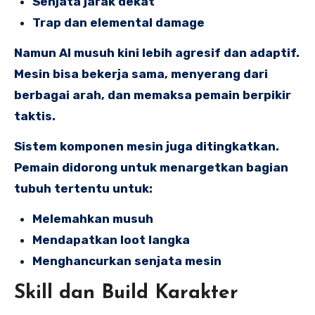
Senjata jarak dekat
Trap dan elemental damage
Namun AI musuh kini lebih agresif dan adaptif.
Mesin bisa bekerja sama, menyerang dari
berbagai arah, dan memaksa pemain berpikir
taktis.
Sistem komponen mesin juga ditingkatkan.
Pemain didorong untuk menargetkan bagian
tubuh tertentu untuk:
Melemahkan musuh
Mendapatkan loot langka
Menghancurkan senjata mesin
Skill dan Build Karakter