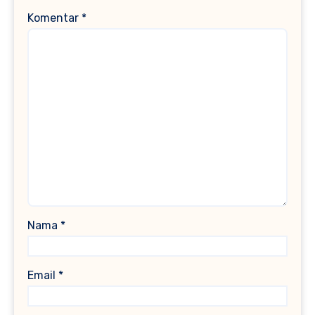
Komentar
*
Nama
*
Email
*