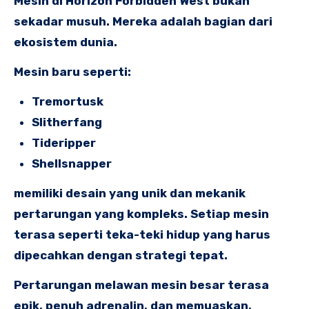
Mesin di Horizon Forbidden West bukan
sekadar musuh. Mereka adalah bagian dari
ekosistem dunia.
Mesin baru seperti:
Tremortusk
Slitherfang
Tideripper
Shellsnapper
memiliki desain yang unik dan mekanik
pertarungan yang kompleks. Setiap mesin
terasa seperti teka-teki hidup yang harus
dipecahkan dengan strategi tepat.
Pertarungan melawan mesin besar terasa
epik, penuh adrenalin, dan memuaskan,