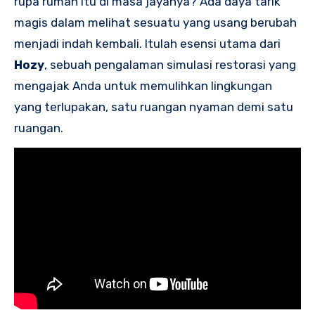
rupa rumah itu di masa jayanya? Ada daya tarik
magis dalam melihat sesuatu yang usang berubah
menjadi indah kembali. Itulah esensi utama dari
Hozy
, sebuah pengalaman simulasi restorasi yang
mengajak Anda untuk memulihkan lingkungan
yang terlupakan, satu ruangan nyaman demi satu
ruangan.