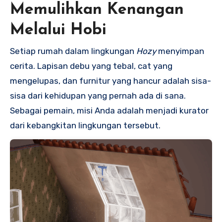
Memulihkan Kenangan
Melalui Hobi
Setiap rumah dalam lingkungan
Hozy
menyimpan
cerita. Lapisan debu yang tebal, cat yang
mengelupas, dan furnitur yang hancur adalah sisa-
sisa dari kehidupan yang pernah ada di sana.
Sebagai pemain, misi Anda adalah menjadi kurator
dari kebangkitan lingkungan tersebut.