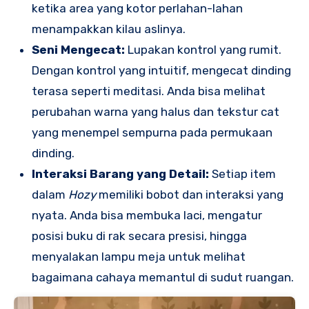
ketika area yang kotor perlahan-lahan
menampakkan kilau aslinya.
Seni Mengecat:
Lupakan kontrol yang rumit.
Dengan kontrol yang intuitif, mengecat dinding
terasa seperti meditasi. Anda bisa melihat
perubahan warna yang halus dan tekstur cat
yang menempel sempurna pada permukaan
dinding.
Interaksi Barang yang Detail:
Setiap item
dalam
Hozy
memiliki bobot dan interaksi yang
nyata. Anda bisa membuka laci, mengatur
posisi buku di rak secara presisi, hingga
menyalakan lampu meja untuk melihat
bagaimana cahaya memantul di sudut ruangan.