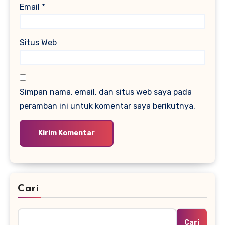
Email
*
Situs Web
Simpan nama, email, dan situs web saya pada
peramban ini untuk komentar saya berikutnya.
Cari
Cari