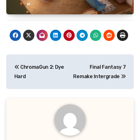
Navigasi
ChromaGun 2: Dye
Final Fantasy 7
pos
Hard
Remake Intergrade