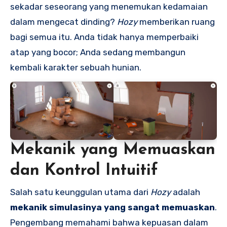
sekadar seseorang yang menemukan kedamaian
dalam mengecat dinding?
Hozy
memberikan ruang
bagi semua itu. Anda tidak hanya memperbaiki
atap yang bocor; Anda sedang membangun
kembali karakter sebuah hunian.
Mekanik yang Memuaskan
dan Kontrol Intuitif
Salah satu keunggulan utama dari
Hozy
adalah
mekanik simulasinya yang sangat memuaskan
.
Pengembang memahami bahwa kepuasan dalam