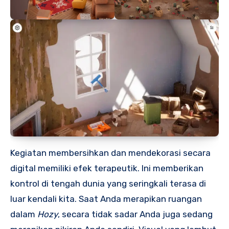
Kegiatan membersihkan dan mendekorasi secara
digital memiliki efek terapeutik. Ini memberikan
kontrol di tengah dunia yang seringkali terasa di
luar kendali kita. Saat Anda merapikan ruangan
dalam
Hozy
, secara tidak sadar Anda juga sedang