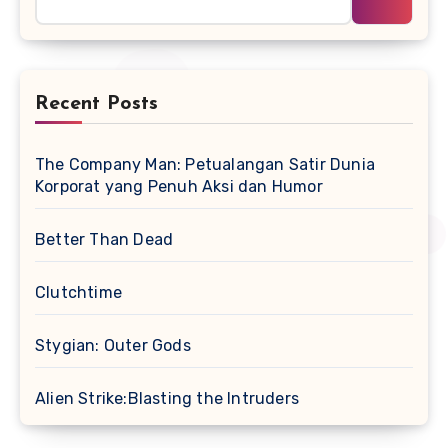
Recent Posts
The Company Man: Petualangan Satir Dunia
Korporat yang Penuh Aksi dan Humor
Better Than Dead
Clutchtime
Stygian: Outer Gods
Alien Strike:Blasting the Intruders