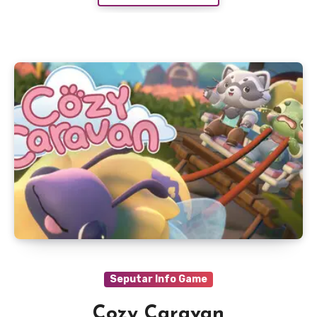
Seputar Info Game
Cozy Caravan