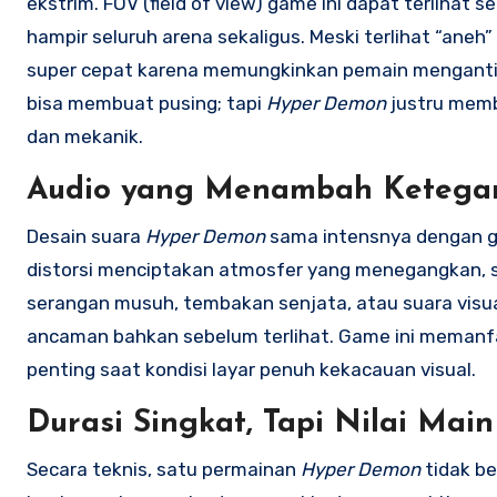
ekstrim. FOV (field of view) game ini dapat terlihat
hampir seluruh arena sekaligus. Meski terlihat “aneh
super cepat karena memungkinkan pemain mengantisipa
bisa membuat pusing; tapi
Hyper Demon
justru memb
dan mekanik.
Audio yang Menambah Ketega
Desain suara
Hyper Demon
sama intensnya dengan ga
distorsi menciptakan atmosfer yang menegangkan, seo
serangan musuh, tembakan senjata, atau suara visu
ancaman bahkan sebelum terlihat. Game ini memanfa
penting saat kondisi layar penuh kekacauan visual.
Durasi Singkat, Tapi Nilai Mai
Secara teknis, satu permainan
Hyper Demon
tidak be