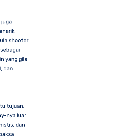
 juga
enarik
ula shooter
 sebagai
in yang gila
l, dan
tu tujuan,
y-nya luar
istis, dan
ipaksa