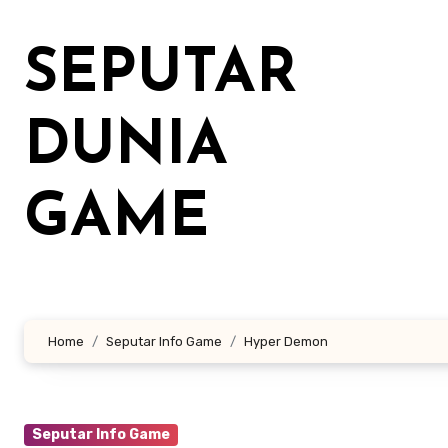
Lewati
ke
SEPUTAR
konten
DUNIA
GAME
Home
Seputar Info Game
Hyper Demon
Seputar Info Game