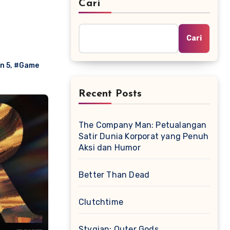
Cari
Cari
n 5
,
#Game
Recent Posts
The Company Man: Petualangan
Satir Dunia Korporat yang Penuh
Aksi dan Humor
Better Than Dead
Clutchtime
Stygian: Outer Gods