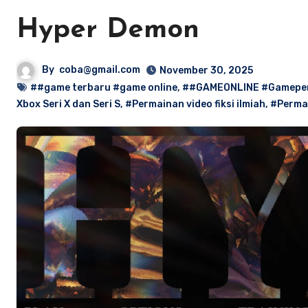
Hyper Demon
By
coba@gmail.com
November 30, 2025
##game terbaru #game online
,
##GAMEONLINE #Gamepera
Xbox Seri X dan Seri S
,
#Permainan video fiksi ilmiah
,
#Perma