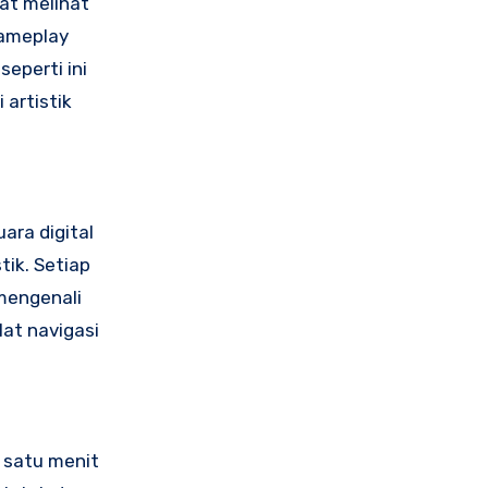
pat melihat
gameplay
eperti ini
artistik
ara digital
tik. Setiap
mengenali
at navigasi
 satu menit