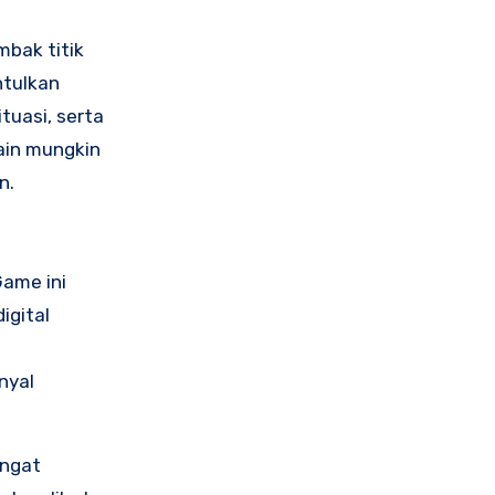
mbak titik
ntulkan
uasi, serta
ain mungkin
n.
Game ini
igital
nyal
ngat