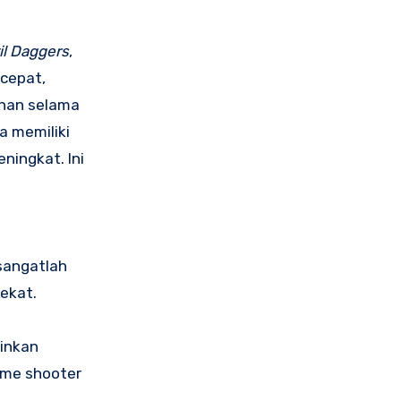
il Daggers
,
 cepat,
ahan selama
a memiliki
ningkat. Ini
angatlah
ekat.
inkan
ame shooter