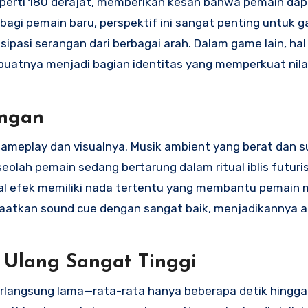
 seperti 180 derajat, memberikan kesan bahwa pemain da
” bagi pemain baru, perspektif ini sangat penting untuk 
si serangan dari berbagai arah. Dalam game lain, hal s
uatnya menjadi bagian identitas yang memperkuat nilai 
ngan
meplay dan visualnya. Musik ambient yang berat dan su
lah pemain sedang bertarung dalam ritual iblis futuris
al efek memiliki nada tertentu yang membantu pemain 
atkan sound cue dengan sangat baik, menjadikannya al
n Ulang Sangat Tinggi
rlangsung lama—rata-rata hanya beberapa detik hingga