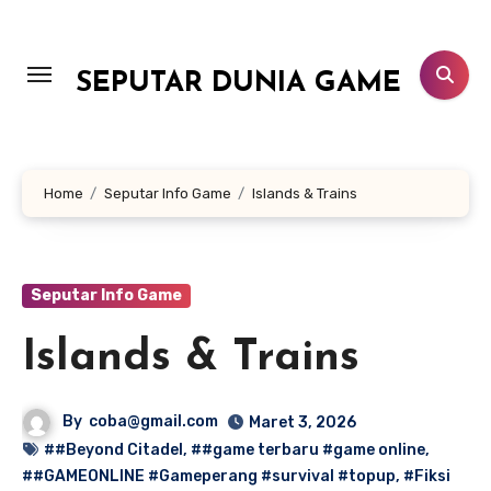
Lewati
ke
konten
SEPUTAR DUNIA GAME
Home
Seputar Info Game
Islands & Trains
Seputar Info Game
Islands & Trains
By
coba@gmail.com
Maret 3, 2026
##Beyond Citadel
,
##game terbaru #game online
,
##GAMEONLINE #Gameperang #survival #topup
,
#Fiksi