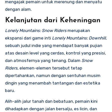
mengajak pemain untuk merenung dan menyatu
dengan alam.
Kelanjutan dari Keheningan
Lonely Mountains: Snow Riders
merupakan
ekspansi dari game inti
Lonely Mountains: Downhill
,
sebuah judul indie yang mendapat banyak pujian
atas desain level yang cerdas, kontrol yang presisi,
dan atmosfernya yang tenang. Dalam
Snow
Riders
, elemen-elemen tersebut tetap
dipertahankan, namun dengan sentuhan musim
dingin yang menambah tantangan dan estetika
baru.
Alih-alih jalur tanah dan bebatuan, pemain kini
dihadapkan dengan jalan bersalju, es licin, dan