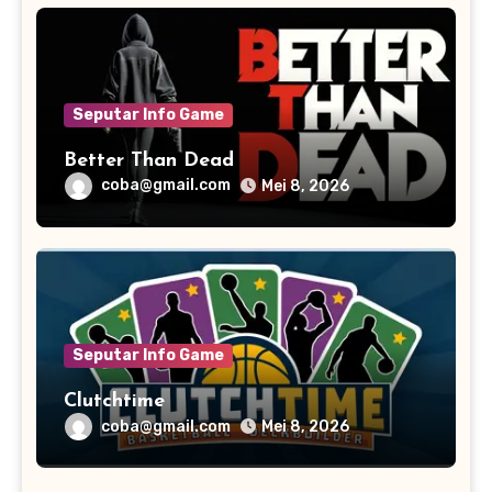
Seputar Info Game
Better Than Dead
coba@gmail.com
Mei 8, 2026
Seputar Info Game
Clutchtime
coba@gmail.com
Mei 8, 2026