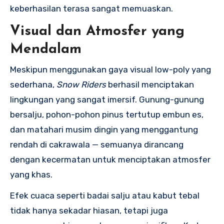
keberhasilan terasa sangat memuaskan.
Visual dan Atmosfer yang
Mendalam
Meskipun menggunakan gaya visual low-poly yang
sederhana,
Snow Riders
berhasil menciptakan
lingkungan yang sangat imersif. Gunung-gunung
bersalju, pohon-pohon pinus tertutup embun es,
dan matahari musim dingin yang menggantung
rendah di cakrawala — semuanya dirancang
dengan kecermatan untuk menciptakan atmosfer
yang khas.
Efek cuaca seperti badai salju atau kabut tebal
tidak hanya sekadar hiasan, tetapi juga