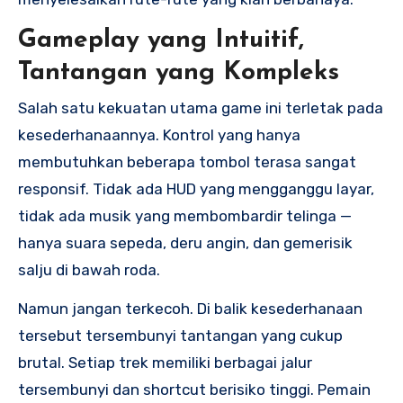
Gameplay yang Intuitif,
Tantangan yang Kompleks
Salah satu kekuatan utama game ini terletak pada
kesederhanaannya. Kontrol yang hanya
membutuhkan beberapa tombol terasa sangat
responsif. Tidak ada HUD yang mengganggu layar,
tidak ada musik yang membombardir telinga —
hanya suara sepeda, deru angin, dan gemerisik
salju di bawah roda.
Namun jangan terkecoh. Di balik kesederhanaan
tersebut tersembunyi tantangan yang cukup
brutal. Setiap trek memiliki berbagai jalur
tersembunyi dan shortcut berisiko tinggi. Pemain