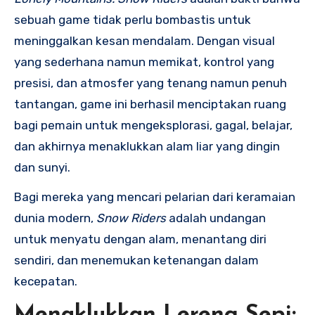
sebuah game tidak perlu bombastis untuk
meninggalkan kesan mendalam. Dengan visual
yang sederhana namun memikat, kontrol yang
presisi, dan atmosfer yang tenang namun penuh
tantangan, game ini berhasil menciptakan ruang
bagi pemain untuk mengeksplorasi, gagal, belajar,
dan akhirnya menaklukkan alam liar yang dingin
dan sunyi.
Bagi mereka yang mencari pelarian dari keramaian
dunia modern,
Snow Riders
adalah undangan
untuk menyatu dengan alam, menantang diri
sendiri, dan menemukan ketenangan dalam
kecepatan.