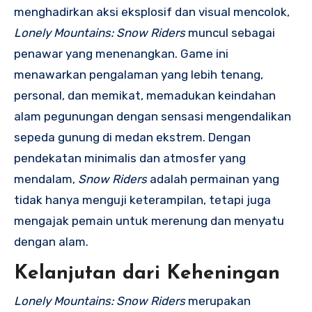
menghadirkan aksi eksplosif dan visual mencolok,
Lonely Mountains: Snow Riders
muncul sebagai
penawar yang menenangkan. Game ini
menawarkan pengalaman yang lebih tenang,
personal, dan memikat, memadukan keindahan
alam pegunungan dengan sensasi mengendalikan
sepeda gunung di medan ekstrem. Dengan
pendekatan minimalis dan atmosfer yang
mendalam,
Snow Riders
adalah permainan yang
tidak hanya menguji keterampilan, tetapi juga
mengajak pemain untuk merenung dan menyatu
dengan alam.
Kelanjutan dari Keheningan
Lonely Mountains: Snow Riders
merupakan