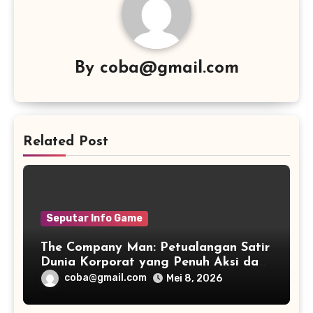
By
coba@gmail.com
Related Post
Seputar Info Game
The Company Man: Petualangan Satir
Dunia Korporat yang Penuh Aksi dan
Humor
coba@gmail.com
Mei 8, 2026