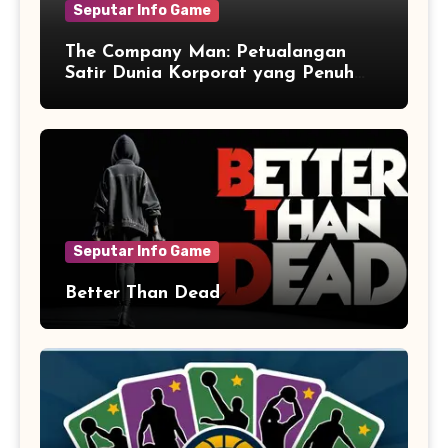
Seputar Info Game
The Company Man: Petualangan
Satir Dunia Korporat yang Penuh
Aksi dan Humor
Seputar Info Game
Better Than Dead