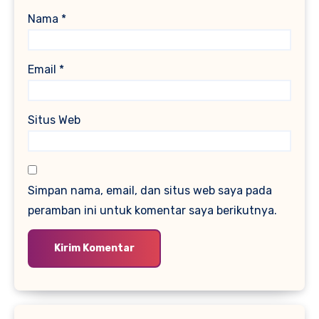
Nama
*
Email
*
Situs Web
Simpan nama, email, dan situs web saya pada
peramban ini untuk komentar saya berikutnya.