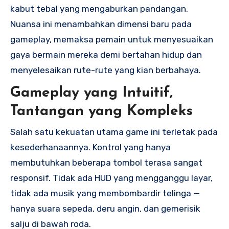
kabut tebal yang mengaburkan pandangan.
Nuansa ini menambahkan dimensi baru pada
gameplay, memaksa pemain untuk menyesuaikan
gaya bermain mereka demi bertahan hidup dan
menyelesaikan rute-rute yang kian berbahaya.
Gameplay yang Intuitif,
Tantangan yang Kompleks
Salah satu kekuatan utama game ini terletak pada
kesederhanaannya. Kontrol yang hanya
membutuhkan beberapa tombol terasa sangat
responsif. Tidak ada HUD yang mengganggu layar,
tidak ada musik yang membombardir telinga —
hanya suara sepeda, deru angin, dan gemerisik
salju di bawah roda.