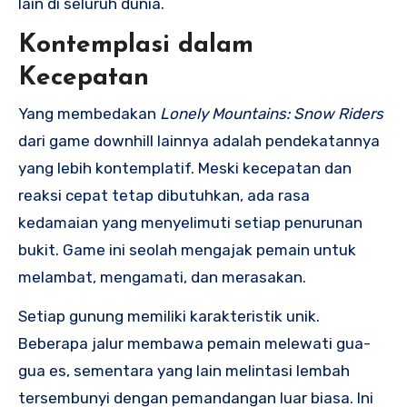
lain di seluruh dunia.
Kontemplasi dalam
Kecepatan
Yang membedakan
Lonely Mountains: Snow Riders
dari game downhill lainnya adalah pendekatannya
yang lebih kontemplatif. Meski kecepatan dan
reaksi cepat tetap dibutuhkan, ada rasa
kedamaian yang menyelimuti setiap penurunan
bukit. Game ini seolah mengajak pemain untuk
melambat, mengamati, dan merasakan.
Setiap gunung memiliki karakteristik unik.
Beberapa jalur membawa pemain melewati gua-
gua es, sementara yang lain melintasi lembah
tersembunyi dengan pemandangan luar biasa. Ini