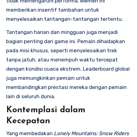
tidak memengaruhi performa, elemen ini
memberikan insentif tambahan untuk
menyelesaikan tantangan-tantangan tertentu.
Tantangan harian dan mingguan juga menjadi
bagian penting dari game ini. Pemain dihadapkan
pada misi khusus, seperti menyelesaikan trek
tanpa jatuh, atau menempuh waktu tercepat
dengan kondisi cuaca ekstrem. Leaderboard global
juga memungkinkan pemain untuk
membandingkan prestasi mereka dengan pemain
lain di seluruh dunia.
Kontemplasi dalam
Kecepatan
Yang membedakan
Lonely Mountains: Snow Riders