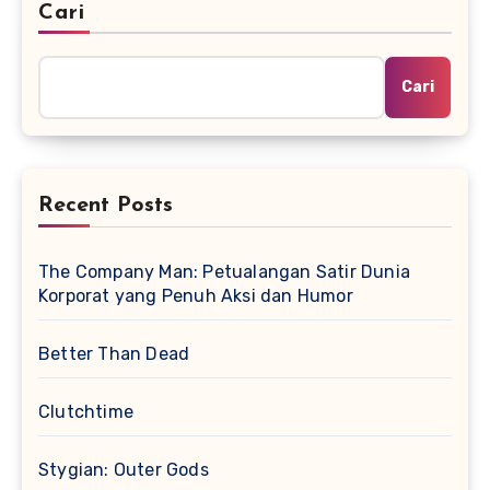
Cari
Cari
Recent Posts
The Company Man: Petualangan Satir Dunia
Korporat yang Penuh Aksi dan Humor
Better Than Dead
Clutchtime
Stygian: Outer Gods