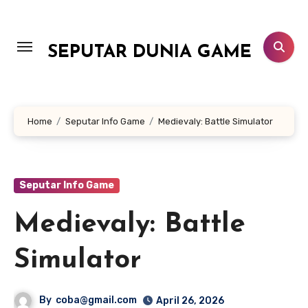
Lewati
ke
konten
SEPUTAR DUNIA GAME
Home
Seputar Info Game
Medievaly: Battle Simulator
Seputar Info Game
Medievaly: Battle
Simulator
By
coba@gmail.com
April 26, 2026