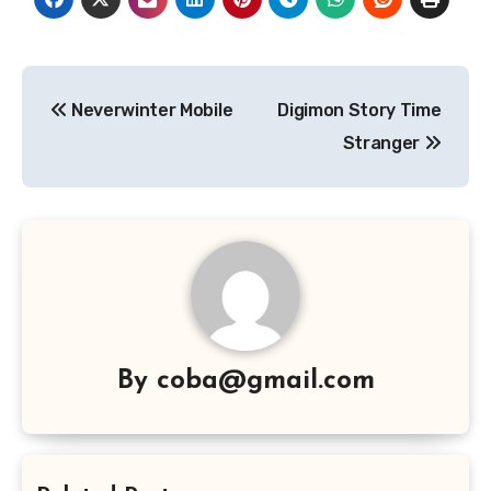
Navigasi
Neverwinter Mobile
Digimon Story Time
pos
Stranger
By
coba@gmail.com