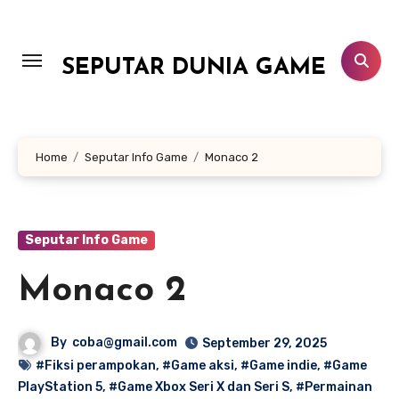
Lewati
ke
konten
SEPUTAR DUNIA GAME
Home
Seputar Info Game
Monaco 2
Seputar Info Game
Monaco 2
By
coba@gmail.com
September 29, 2025
#Fiksi perampokan
,
#Game aksi
,
#Game indie
,
#Game
PlayStation 5
,
#Game Xbox Seri X dan Seri S
,
#Permainan