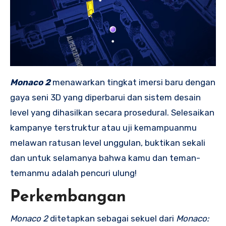
Monaco 2
menawarkan tingkat imersi baru dengan
gaya seni 3D yang diperbarui dan sistem desain
level yang dihasilkan secara prosedural. Selesaikan
kampanye terstruktur atau uji kemampuanmu
melawan ratusan level unggulan, buktikan sekali
dan untuk selamanya bahwa kamu dan teman-
temanmu adalah pencuri ulung!
Perkembangan
Monaco 2
ditetapkan sebagai sekuel dari
Monaco: