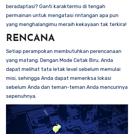
beradaptasi? Ganti karaktermu di tengah
permainan untuk mengatasi rintangan apa pun
yang menghalangimu meraih kekayaan tak terkira!
RENCANA
Setiap perampokan membutuhkan perencanaan
yang matang. Dengan Mode Cetak Biru, Anda
dapat melihat tata letak level sebelum memulai
misi, sehingga Anda dapat memeriksa lokasi
sebelum Anda dan teman-teman Anda mencurinya
sepenuhnya.