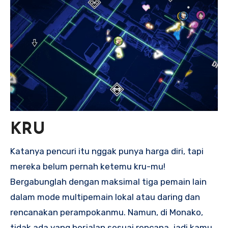
KRU
Katanya pencuri itu nggak punya harga diri, tapi
mereka belum pernah ketemu kru-mu!
Bergabunglah dengan maksimal tiga pemain lain
dalam mode multipemain lokal atau daring dan
rencanakan perampokanmu. Namun, di Monako,
tidak ada yang berjalan sesuai rencana, jadi kamu