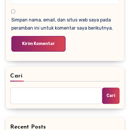
Simpan nama, email, dan situs web saya pada
peramban ini untuk komentar saya berikutnya.
Cari
Cari
Recent Posts