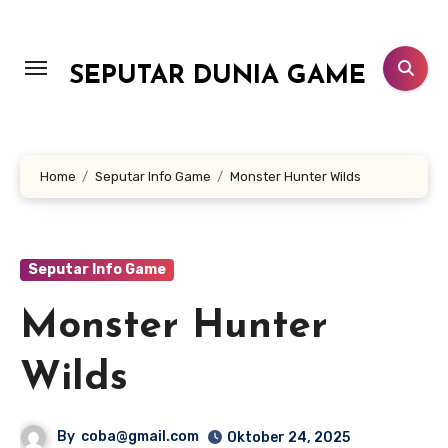
Lewati
ke
konten
SEPUTAR DUNIA GAME
Home
Seputar Info Game
Monster Hunter Wilds
Seputar Info Game
Monster Hunter
Wilds
By
coba@gmail.com
Oktober 24, 2025