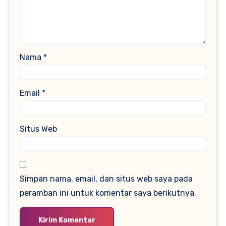
Nama
*
Email
*
Situs Web
Simpan nama, email, dan situs web saya pada
peramban ini untuk komentar saya berikutnya.