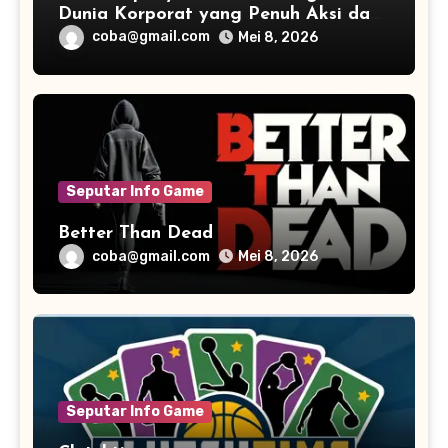
Dunia Korporat yang Penuh Aksi dan
Humor
coba@gmail.com
Mei 8, 2026
Seputar Info Game
Better Than Dead
coba@gmail.com
Mei 8, 2026
Seputar Info Game