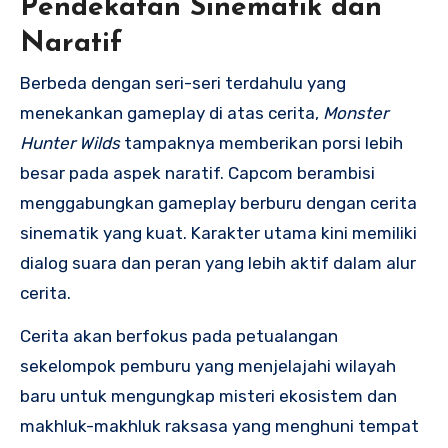
Pendekatan Sinematik dan
Naratif
Berbeda dengan seri-seri terdahulu yang
menekankan gameplay di atas cerita,
Monster
Hunter Wilds
tampaknya memberikan porsi lebih
besar pada aspek naratif. Capcom berambisi
menggabungkan gameplay berburu dengan cerita
sinematik yang kuat. Karakter utama kini memiliki
dialog suara dan peran yang lebih aktif dalam alur
cerita.
Cerita akan berfokus pada petualangan
sekelompok pemburu yang menjelajahi wilayah
baru untuk mengungkap misteri ekosistem dan
makhluk-makhluk raksasa yang menghuni tempat