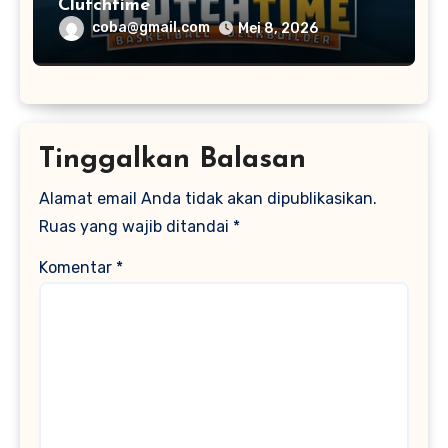
Clutchtime
coba@gmail.com
Mei 8, 2026
Tinggalkan Balasan
Alamat email Anda tidak akan dipublikasikan.
Ruas yang wajib ditandai
*
Komentar
*