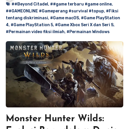
##Beyond Citadel
,
##game terbaru #game online
,
##GAMEONLINE #Gameperang #survival #topup
,
#Fiksi
tentang diskriminasi
,
#Game macOS
,
#Game PlayStation
4
,
#Game PlayStation 5
,
#Game Xbox Seri X dan Seri S
,
#Permainan video fiksi ilmiah
,
#Permainan Windows
Monster Hunter Wilds: