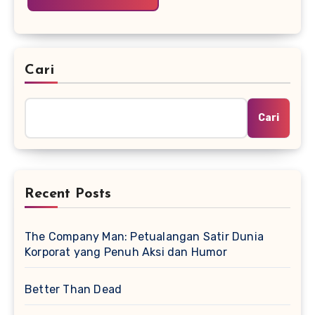
Cari
Cari
Recent Posts
The Company Man: Petualangan Satir Dunia
Korporat yang Penuh Aksi dan Humor
Better Than Dead