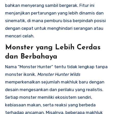
bahkan menyerang sambil bergerak. Fitur ini
menjanjikan pertarungan yang lebih dinamis dan
sinematik, di mana pemburu bisa berpindah posisi
dengan cepat untuk menghindari serangan atau
mencari celah.
Monster yang Lebih Cerdas
dan Berbahaya
Nama “Monster Hunter” tentu tidak lengkap tanpa
monster ikonik.
Monster Hunter Wilds
memperkenalkan sejumlah makhluk baru dengan
desain mengesankan dan perilaku yang realistis.
Setiap monster memiliki ekosistem sendiri,
kebiasaan makan, serta reaksi yang berbeda
terhadap ancaman. Misalnya, beberapa makhluk