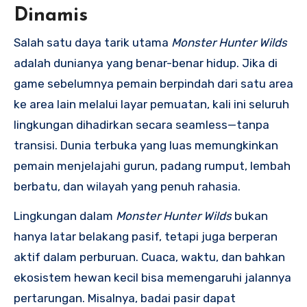
Dinamis
Salah satu daya tarik utama
Monster Hunter Wilds
adalah dunianya yang benar-benar hidup. Jika di
game sebelumnya pemain berpindah dari satu area
ke area lain melalui layar pemuatan, kali ini seluruh
lingkungan dihadirkan secara seamless—tanpa
transisi. Dunia terbuka yang luas memungkinkan
pemain menjelajahi gurun, padang rumput, lembah
berbatu, dan wilayah yang penuh rahasia.
Lingkungan dalam
Monster Hunter Wilds
bukan
hanya latar belakang pasif, tetapi juga berperan
aktif dalam perburuan. Cuaca, waktu, dan bahkan
ekosistem hewan kecil bisa memengaruhi jalannya
pertarungan. Misalnya, badai pasir dapat