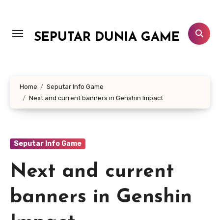
Lewati
ke
konten
SEPUTAR DUNIA GAME
Home
Seputar Info Game
Next and current banners in Genshin Impact
Seputar Info Game
Next and current
banners in Genshin