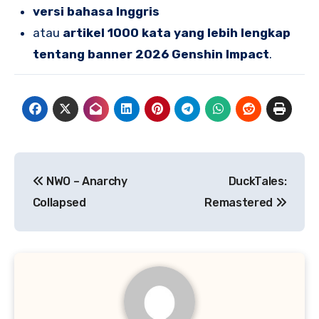
versi bahasa Inggris
atau
artikel 1000 kata yang lebih lengkap
tentang banner 2026 Genshin Impact
.
Navigasi
NWO – Anarchy
DuckTales:
pos
Collapsed
Remastered