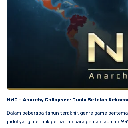
NWO – Anarchy Collapsed: Dunia Setelah Kekac
Dalam beberapa tahun terakhir, genre game bertema
judul yang menarik perhatian para pemain adalah
NWO