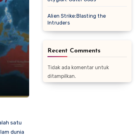
Alien Strike:Blasting the
Intruders
Recent Comments
Tidak ada komentar untuk
ditampilkan.
alah satu
lam dunia