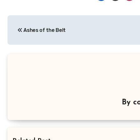
Navigasi
Ashes of the Belt
pos
By
c