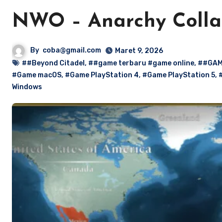
NWO – Anarchy Coll
By
coba@gmail.com
Maret 9, 2026
##Beyond Citadel
,
##game terbaru #game online
,
##GAM
#Game macOS
,
#Game PlayStation 4
,
#Game PlayStation 5
,
Windows