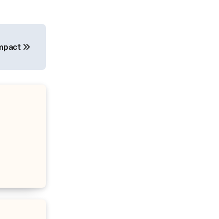
Impact