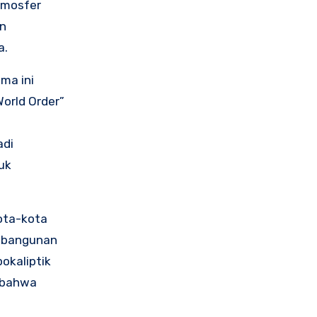
atmosfer
an
a.
ma ini
orld Order”
adi
uk
ota-kota
n bangunan
okaliptik
n bahwa