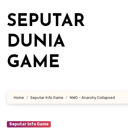
Lewati
ke
SEPUTAR
konten
DUNIA
GAME
Home
Seputar Info Game
NWO – Anarchy Collapsed
Seputar Info Game