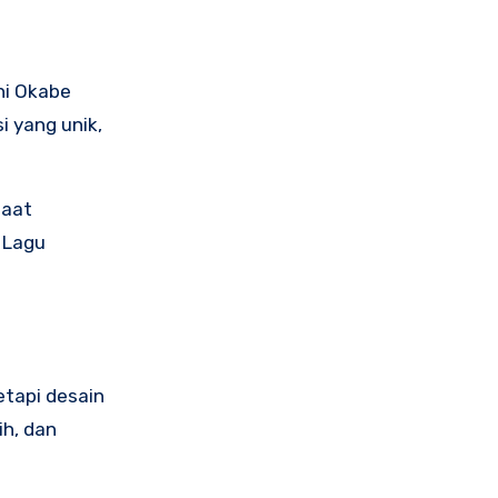
hi Okabe
 yang unik,
saat
 Lagu
etapi desain
ih, dan