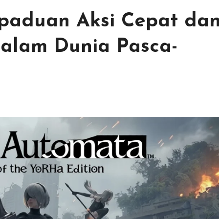
rpaduan Aksi Cepat da
 dalam Dunia Pasca-