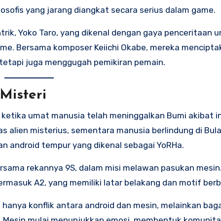
losofis yang jarang diangkat secara serius dalam game.
trik, Yoko Taro, yang dikenal dengan gaya penceritaan un
ame. Bersama komposer Keiichi Okabe, mereka mencipta
tetapi juga menggugah pemikiran pemain.
Misteri
 ketika umat manusia telah meninggalkan Bumi akibat i
ras alien misterius, sementara manusia berlindung di Bul
n android tempur yang dikenal sebagai YoRHa.
ersama rekannya 9S, dalam misi melawan pasukan mesin
termasuk A2, yang memiliki latar belakang dan motif ber
hanya konflik antara android dan mesin, melainkan ba
ur. Mesin mulai menunjukkan emosi, membentuk komunita