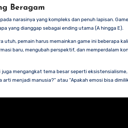
ang Beragam
pada narasinya yang kompleks dan penuh lapisan. Game 
pa yang dianggap sebagai ending utama (A hingga E).
a utuh, pemain harus memainkan game ini beberapa kali
masi baru, mengubah perspektif, dan memperdalam konf
i juga mengangkat tema besar seperti eksistensialisme, 
 arti menjadi manusia?” atau “Apakah emosi bisa dimilik