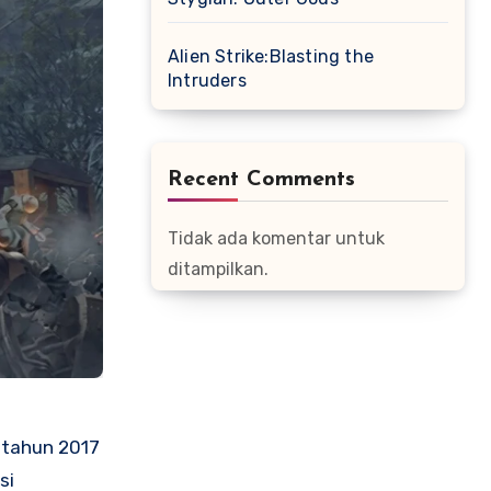
Alien Strike:Blasting the
Intruders
Recent Comments
Tidak ada komentar untuk
ditampilkan.
si