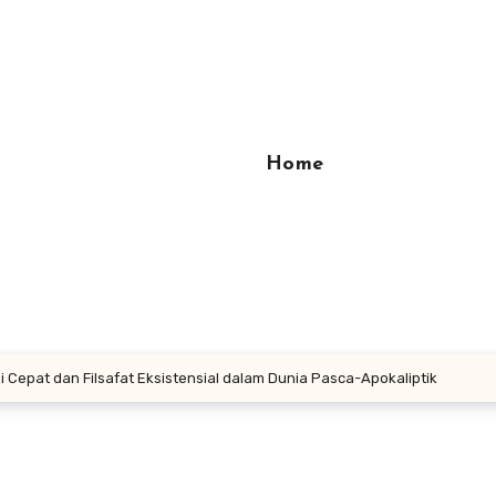
Home
 Cepat dan Filsafat Eksistensial dalam Dunia Pasca-Apokaliptik