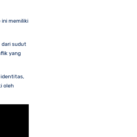
ini memiliki
 dari sudut
lik yang
identitas,
i oleh