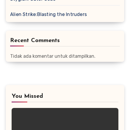
Alien Strike:Blasting the Intruders
Recent Comments
Tidak ada komentar untuk ditampilkan.
You Missed