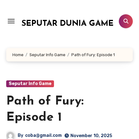
Lewati
ke
konten
SEPUTAR DUNIA GAME
Home
Seputar Info Game
Path of Fury: Episode 1
Seputar Info Game
Path of Fury:
Episode 1
By
coba@gmail.com
November 10, 2025