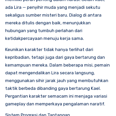
ada Lira — penyihir muda yang menjadi sekutu
sekaligus sumber misteri baru. Dialog di antara
mereka ditulis dengan baik, menunjukkan
hubungan yang tumbuh perlahan dari
ketidakpercayaan menuju kerja sama.
Keunikan karakter tidak hanya terlihat dari
kepribadian, tetapi juga dari gaya bertarung dan
kemampuan mereka. Dalam beberapa misi, pemain
dapat mengendalikan Lira secara langsung,
menggunakan sihir jarak jauh yang membutuhkan
taktik berbeda dibanding gaya bertarung Kael.
Pergantian karakter semacam ini menjaga variasi
gameplay dan memperkaya pengalaman naratif.
Sistem Progresi dan Tantangan