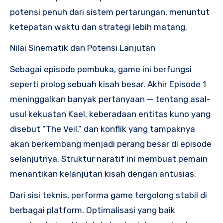
potensi penuh dari sistem pertarungan, menuntut
ketepatan waktu dan strategi lebih matang.
Nilai Sinematik dan Potensi Lanjutan
Sebagai episode pembuka, game ini berfungsi
seperti prolog sebuah kisah besar. Akhir Episode 1
meninggalkan banyak pertanyaan — tentang asal-
usul kekuatan Kael, keberadaan entitas kuno yang
disebut “The Veil,” dan konflik yang tampaknya
akan berkembang menjadi perang besar di episode
selanjutnya. Struktur naratif ini membuat pemain
menantikan kelanjutan kisah dengan antusias.
Dari sisi teknis, performa game tergolong stabil di
berbagai platform. Optimalisasi yang baik