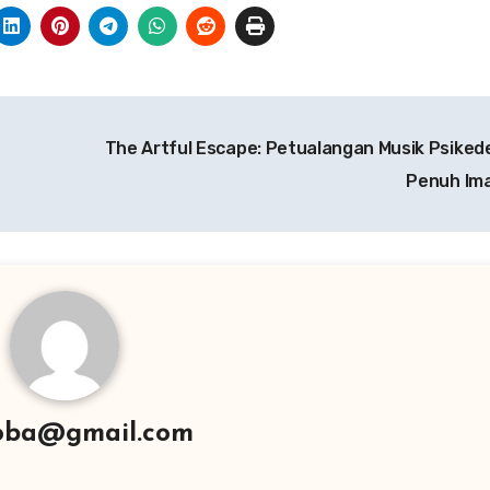
The Artful Escape: Petualangan Musik Psikede
Penuh Ima
oba@gmail.com