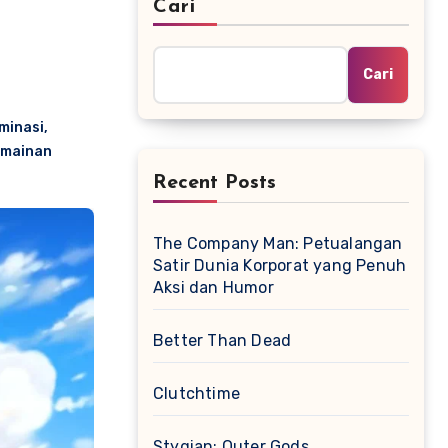
Cari
Cari
iminasi
,
rmainan
Recent Posts
The Company Man: Petualangan
Satir Dunia Korporat yang Penuh
Aksi dan Humor
Better Than Dead
Clutchtime
Stygian: Outer Gods