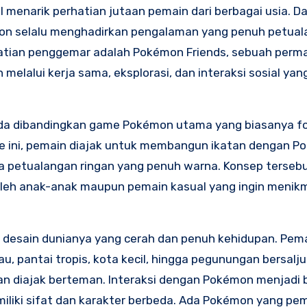
 menarik perhatian jutaan pemain dari berbagai usia. Dar
mon selalu menghadirkan pengalaman yang penuh petua
hatian penggemar adalah Pokémon Friends, sebuah perm
lalui kerja sama, eksplorasi, dan interaksi sosial yan
da dibandingkan game Pokémon utama yang biasanya f
me ini, pemain diajak untuk membangun ikatan dengan 
serta petualangan ringan yang penuh warna. Konsep ters
oleh anak-anak maupun pemain kasual yang ingin menikm
h desain dunianya yang cerah dan penuh kehidupan. Pem
au, pantai tropis, kota kecil, hingga pegunungan bersalju
an diajak berteman. Interaksi dengan Pokémon menjadi 
liki sifat dan karakter berbeda. Ada Pokémon yang pem