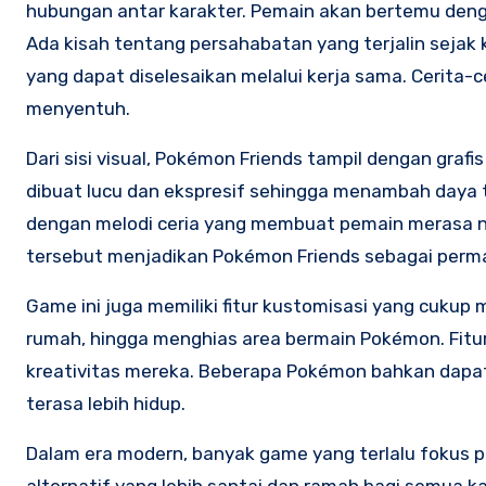
hubungan antar karakter. Pemain akan bertemu deng
Ada kisah tentang persahabatan yang terjalin sejak ke
yang dapat diselesaikan melalui kerja sama. Cerita
menyentuh.
Dari sisi visual, Pokémon Friends tampil dengan gra
dibuat lucu dan ekspresif sehingga menambah daya 
dengan melodi ceria yang membuat pemain merasa ny
tersebut menjadikan Pokémon Friends sebagai perm
Game ini juga memiliki fitur kustomisasi yang cuku
rumah, hingga menghias area bermain Pokémon. Fit
kreativitas mereka. Beberapa Pokémon bahkan dapa
terasa lebih hidup.
Dalam era modern, banyak game yang terlalu fokus p