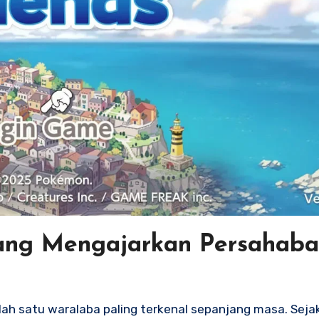
ang Mengajarkan Persahaba