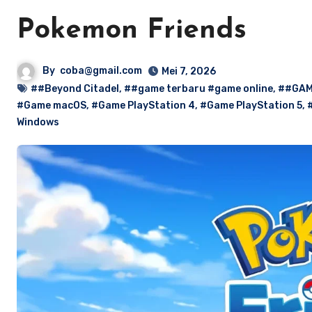
Pokemon Friends
By
coba@gmail.com
Mei 7, 2026
##Beyond Citadel
,
##game terbaru #game online
,
##GAM
#Game macOS
,
#Game PlayStation 4
,
#Game PlayStation 5
,
Windows