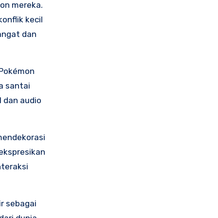
mon mereka.
onflik kecil
angat dan
i Pokémon
a santai
 dan audio
 mendekorasi
ekspresikan
teraksi
r sebagai