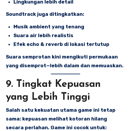
Lingkungan lebih detail
Soundtrack juga ditingkatkan:
Musik ambient yang tenang
Suara air lebih realistis
Efek echo & reverb di lokasi tertutup
Suara semprotan kini mengikuti permukaan
yang disemprot—lebih dalam dan memuaskan.
9. Tingkat Kepuasan
yang Lebih Tinggi
Salah satu kekuatan utama game ini tetap
sama: kepuasan melihat kotoran hilang
secara perlahan. Game ini cocok untuk: