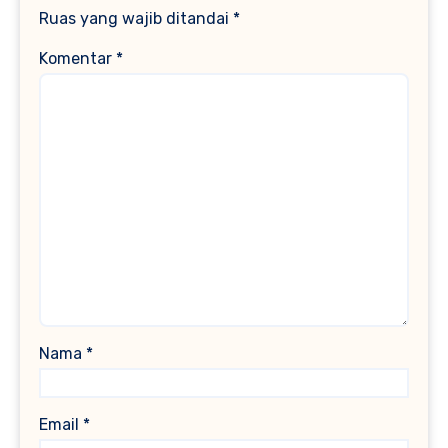
Ruas yang wajib ditandai
*
Komentar
*
Nama
*
Email
*