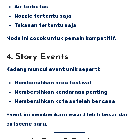
Air terbatas
Nozzle tertentu saja
Tekanan tertentu saja
Mode ini cocok untuk pemain kompetitif.
4. Story Events
Kadang muncul event unik seperti:
Membersihkan area festival
Membersihkan kendaraan penting
Membersihkan kota setelah bencana
Event ini memberikan reward lebih besar dan
cutscene baru.