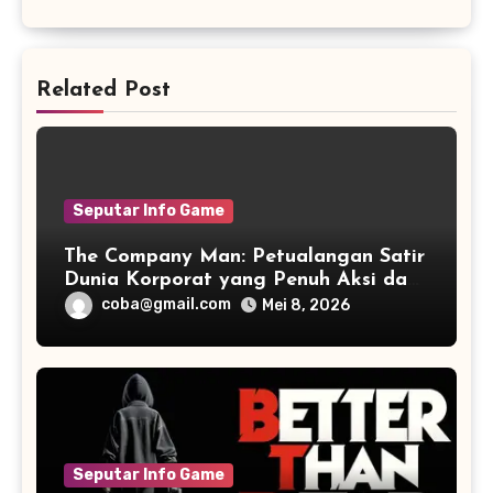
Related Post
Seputar Info Game
The Company Man: Petualangan Satir
Dunia Korporat yang Penuh Aksi dan
Humor
coba@gmail.com
Mei 8, 2026
Seputar Info Game