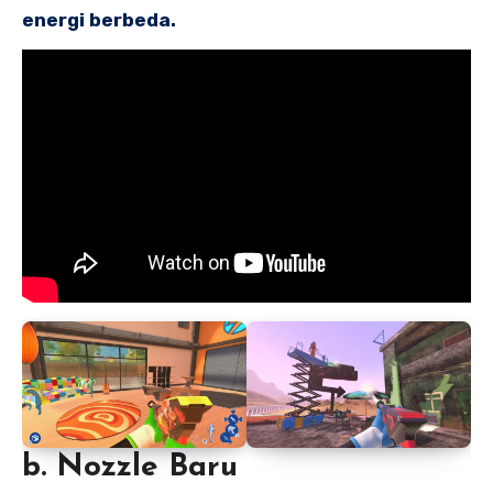
energi berbeda.
b. Nozzle Baru