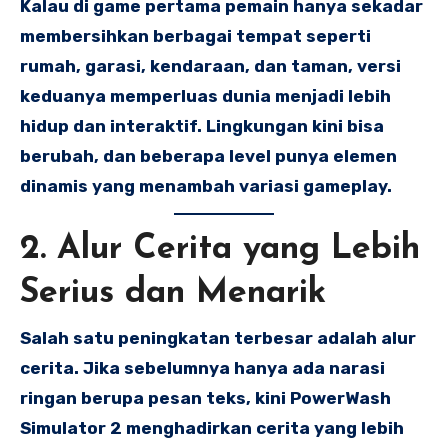
Kalau di game pertama pemain hanya sekadar
membersihkan berbagai tempat seperti
rumah, garasi, kendaraan, dan taman, versi
keduanya memperluas dunia menjadi lebih
hidup dan interaktif. Lingkungan kini bisa
berubah, dan beberapa level punya elemen
dinamis yang menambah variasi gameplay.
2. Alur Cerita yang Lebih
Serius dan Menarik
Salah satu peningkatan terbesar adalah alur
cerita. Jika sebelumnya hanya ada narasi
ringan berupa pesan teks, kini PowerWash
Simulator 2 menghadirkan cerita yang lebih