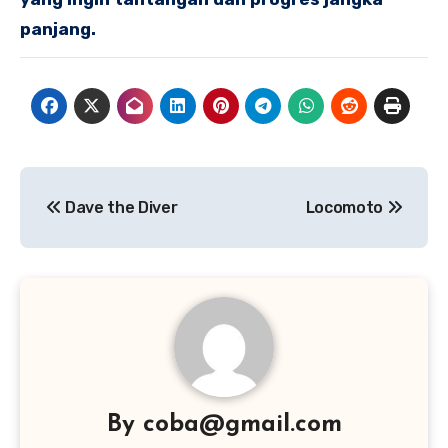
panjang.
Navigasi
Dave the Diver
Locomoto
pos
By
coba@gmail.com