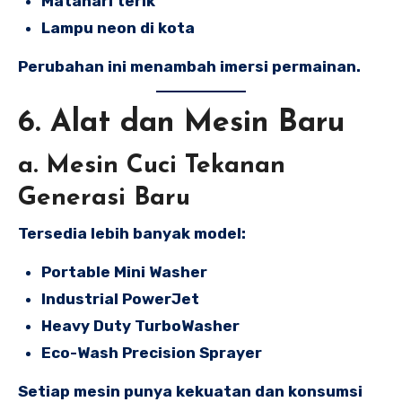
Matahari terik
Lampu neon di kota
Perubahan ini menambah imersi permainan.
6. Alat dan Mesin Baru
a. Mesin Cuci Tekanan
Generasi Baru
Tersedia lebih banyak model:
Portable Mini Washer
Industrial PowerJet
Heavy Duty TurboWasher
Eco-Wash Precision Sprayer
Setiap mesin punya kekuatan dan konsumsi