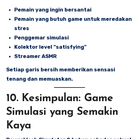
Pemain yang ingin bersantai
Pemain yang butuh game untuk meredakan
stres
Penggemar simulasi
Kolektor level “satisfying”
Streamer ASMR
Setiap garis bersih memberikan sensasi
tenang dan memuaskan.
10. Kesimpulan: Game
Simulasi yang Semakin
Kaya