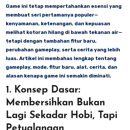
Game ini tetap mempertahankan esensi yang
membuat seri pertamanya populer—
kenyamanan, ketenangan, dan kepuasan
melihat kotoran hilang di bawah tekanan air—
tetapi dengan tambahan fitur baru,
perubahan gameplay, serta cerita yang lebih
luas. Artikel ini membahas lengkap tentang
gameplay, mode, fitur baru, alat, cerita, dan
alasan kenapa game ini semakin diminati.
1. Konsep Dasar:
Membersihkan Bukan
Lagi Sekadar Hobi, Tapi
Petualangan