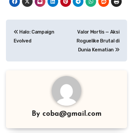
Navigasi
Halo: Campaign
Valor Mortis — Aksi
pos
Evolved
Roguelike Brutal di
Dunia Kematian
By
coba@gmail.com