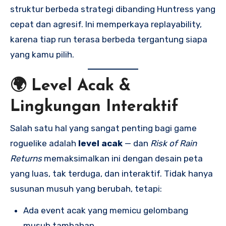
struktur berbeda strategi dibanding Huntress yang
cepat dan agresif. Ini memperkaya replayability,
karena tiap run terasa berbeda tergantung siapa
yang kamu pilih.
🌍
Level Acak &
Lingkungan Interaktif
Salah satu hal yang sangat penting bagi game
roguelike adalah
level acak
— dan
Risk of Rain
Returns
memaksimalkan ini dengan desain peta
yang luas, tak terduga, dan interaktif. Tidak hanya
susunan musuh yang berubah, tetapi:
Ada event acak yang memicu gelombang
musuh tambahan