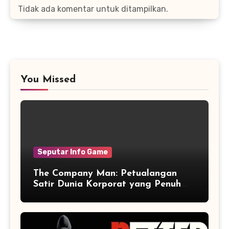
Tidak ada komentar untuk ditampilkan.
You Missed
Seputar Info Game
The Company Man: Petualangan
Satir Dunia Korporat yang Penuh
Aksi dan Humor