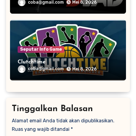
coba@gmail.com
Mei 8, 2026
Seputar Info Game
Clutchtime
coba@gmail.com
Mei 8, 2026
Tinggalkan Balasan
Alamat email Anda tidak akan dipublikasikan.
Ruas yang wajib ditandai
*