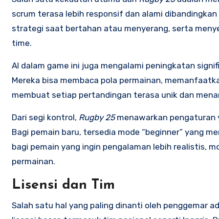
scrum terasa lebih responsif dan alami dibandingkan
strategi saat bertahan atau menyerang, serta menye
time.
AI dalam game ini juga mengalami peningkatan signif
Mereka bisa membaca pola permainan, memanfaatkan
membuat setiap pertandingan terasa unik dan mena
Dari segi kontrol,
Rugby 25
menawarkan pengaturan ya
Bagi pemain baru, tersedia mode “beginner” yang me
bagi pemain yang ingin pengalaman lebih realistis, 
permainan.
Lisensi dan Tim
Salah satu hal yang paling dinanti oleh penggemar ad