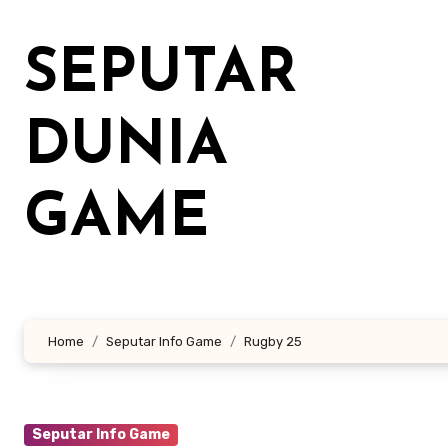
Lewati
ke
SEPUTAR
konten
DUNIA
GAME
Home
Seputar Info Game
Rugby 25
Seputar Info Game