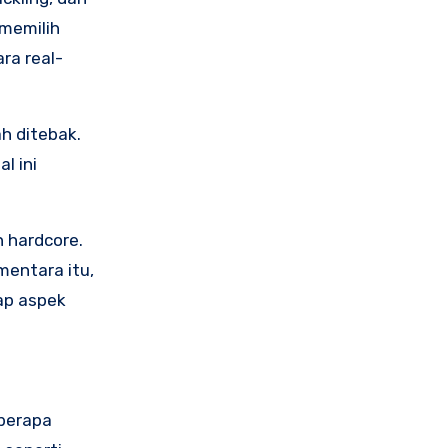
 memilih
ra real-
h ditebak.
l ini
 hardcore.
mentara itu,
ap aspek
berapa