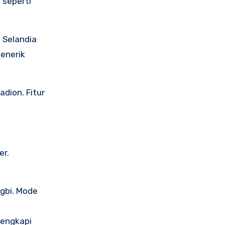
l seperti
 Selandia
enerik
adion. Fitur
er.
gbi. Mode
lengkapi