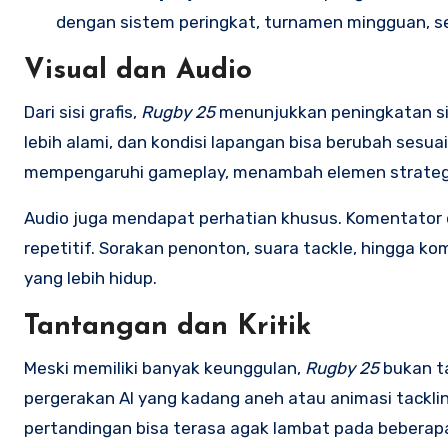
dengan sistem peringkat, turnamen mingguan, se
Visual dan Audio
Dari sisi grafis,
Rugby 25
menunjukkan peningkatan signi
lebih alami, dan kondisi lapangan bisa berubah sesua
mempengaruhi gameplay, menambah elemen strategi
Audio juga mendapat perhatian khusus. Komentator d
repetitif. Sorakan penonton, suara tackle, hingga 
yang lebih hidup.
Tantangan dan Kritik
Meski memiliki banyak keunggulan,
Rugby 25
bukan t
pergerakan AI yang kadang aneh atau animasi tackling
pertandingan bisa terasa agak lambat pada beberap