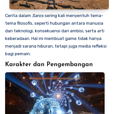
Cerita dalam
Saros
sering kali menyentuh tema-
tema filosofis, seperti hubungan antara manusia
dan teknologi, konsekuensi dari ambisi, serta arti
keberadaan. Hal ini membuat game tidak hanya
menjadi sarana hiburan, tetapi juga media refleksi
bagi pemain.
Karakter dan Pengembangan