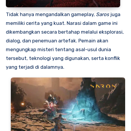
Tidak hanya mengandalkan gameplay,
Saros
juga
memiliki cerita yang kuat. Narasi dalam game ini
dikembangkan secara bertahap melalui eksplorasi,
dialog, dan penemuan artefak. Pemain akan
mengungkap misteri tentang asal-usul dunia
tersebut, teknologi yang digunakan, serta konflik
yang terjadi di dalamnya.