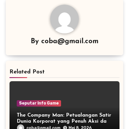
By
coba@gmail.com
Related Post
Seputar Info Game
The Company Man: Petualangan Satir
Dunia Korporat yang Penuh Aksi dan
Humor
coba@gmail.com
Mei 8, 2026