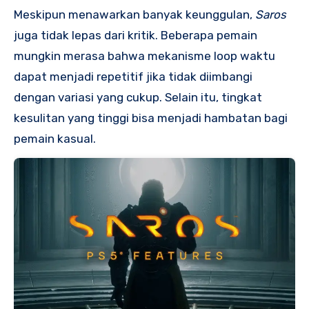
Meskipun menawarkan banyak keunggulan,
Saros
juga tidak lepas dari kritik. Beberapa pemain
mungkin merasa bahwa mekanisme loop waktu
dapat menjadi repetitif jika tidak diimbangi
dengan variasi yang cukup. Selain itu, tingkat
kesulitan yang tinggi bisa menjadi hambatan bagi
pemain kasual.