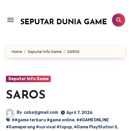
Lewati
ke
konten
SEPUTAR DUNIA GAME
Home
Seputar Info Game
SAROS
Seputar Info Game
SAROS
By
coba@gmail.com
April 7, 2026
##game terbaru #game online
,
##GAMEONLINE
#Gameperang #survival #topup
,
#Game PlayStation 5
,