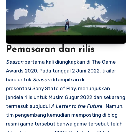
Pemasaran dan rilis
Season
pertama kali diungkapkan di The Game
Awards 2020. Pada tanggal 2 Juni 2022, trailer
baru untuk
Season
ditampilkan di
presentasi Sony State of Play, menunjukkan
jendela rilis untuk Musim Gugur 2022 dan sekarang
termasuk subjudul
A Letter to the Future
. Namun,
tim pengembang kemudian memposting di blog
resmi game tersebut bahwa game tersebut telah