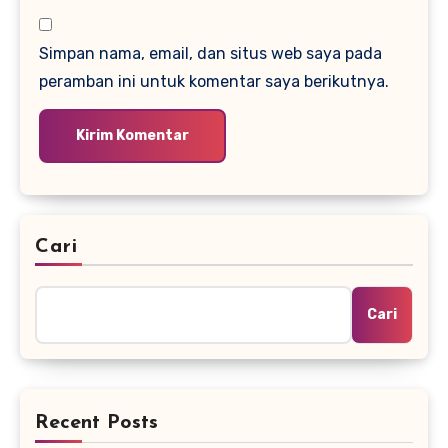
Simpan nama, email, dan situs web saya pada
peramban ini untuk komentar saya berikutnya.
Cari
Cari
Recent Posts