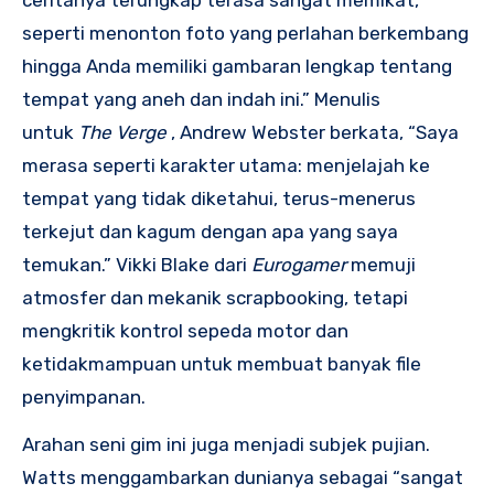
ceritanya terungkap terasa sangat memikat,
seperti menonton foto yang perlahan berkembang
hingga Anda memiliki gambaran lengkap tentang
tempat yang aneh dan indah ini.” Menulis
untuk
The Verge
, Andrew Webster berkata, “Saya
merasa seperti karakter utama: menjelajah ke
tempat yang tidak diketahui, terus-menerus
terkejut dan kagum dengan apa yang saya
temukan.” Vikki Blake dari
Eurogamer
memuji
atmosfer dan mekanik scrapbooking, tetapi
mengkritik kontrol sepeda motor dan
ketidakmampuan untuk membuat banyak file
penyimpanan.
Arahan seni gim ini juga menjadi subjek pujian.
Watts menggambarkan dunianya sebagai “sangat