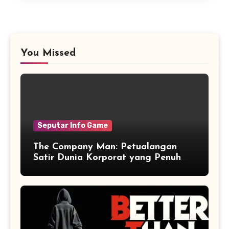
You Missed
Seputar Info Game
The Company Man: Petualangan
Satir Dunia Korporat yang Penuh
Aksi dan Humor