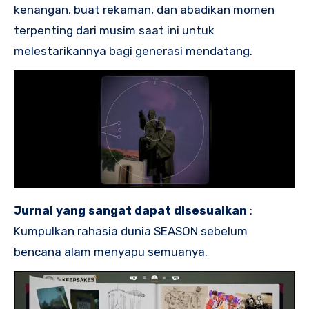
kenangan, buat rekaman, dan abadikan momen
terpenting dari musim saat ini untuk
melestarikannya bagi generasi mendatang.
Jurnal yang sangat dapat disesuaikan
:
Kumpulkan rahasia dunia SEASON sebelum
bencana alam menyapu semuanya.