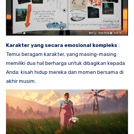
Karakter yang secara emosional kompleks
:
Temui beragam karakter, yang masing-masing
memiliki dua hal berharga untuk dibagikan kepada
Anda: kisah hidup mereka dan momen bersama di
akhir musim.