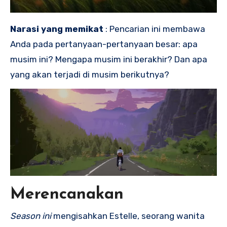
Narasi yang memikat
: Pencarian ini membawa
Anda pada pertanyaan-pertanyaan besar: apa
musim ini? Mengapa musim ini berakhir? Dan apa
yang akan terjadi di musim berikutnya?
Merencanakan
Season ini
mengisahkan Estelle, seorang wanita