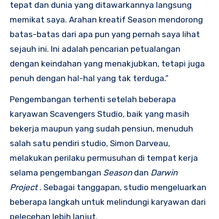
tepat dan dunia yang ditawarkannya langsung
memikat saya. Arahan kreatif Season mendorong
batas-batas dari apa pun yang pernah saya lihat
sejauh ini. Ini adalah pencarian petualangan
dengan keindahan yang menakjubkan, tetapi juga
penuh dengan hal-hal yang tak terduga.”
Pengembangan terhenti setelah beberapa
karyawan Scavengers Studio, baik yang masih
bekerja maupun yang sudah pensiun, menuduh
salah satu pendiri studio, Simon Darveau,
melakukan perilaku permusuhan di tempat kerja
selama pengembangan
Season
dan
Darwin
Project
. Sebagai tanggapan, studio mengeluarkan
beberapa langkah untuk melindungi karyawan dari
pelecehan lebih lanjut.