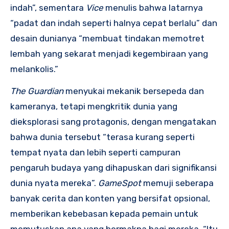
indah”, sementara
Vice
menulis bahwa latarnya
“padat dan indah seperti halnya cepat berlalu” dan
desain dunianya “membuat tindakan memotret
lembah yang sekarat menjadi kegembiraan yang
melankolis.”
The Guardian
menyukai mekanik bersepeda dan
kameranya, tetapi mengkritik dunia yang
dieksplorasi sang protagonis, dengan mengatakan
bahwa dunia tersebut “terasa kurang seperti
tempat nyata dan lebih seperti campuran
pengaruh budaya yang dihapuskan dari signifikansi
dunia nyata mereka”.
GameSpot
memuji seberapa
banyak cerita dan konten yang bersifat opsional,
memberikan kebebasan kepada pemain untuk
memutuskan apa yang bermakna bagi mereka, “Itu