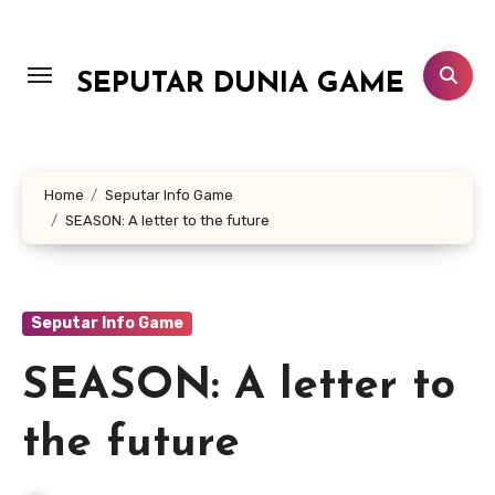
Lewati
ke
konten
SEPUTAR DUNIA GAME
Home
Seputar Info Game
SEASON: A letter to the future
Seputar Info Game
SEASON: A letter to
the future