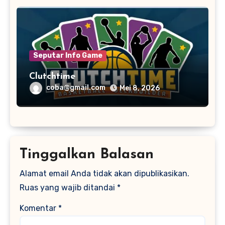
Seputar Info Game
Clutchtime
coba@gmail.com
Mei 8, 2026
Tinggalkan Balasan
Alamat email Anda tidak akan dipublikasikan.
Ruas yang wajib ditandai
*
Komentar
*