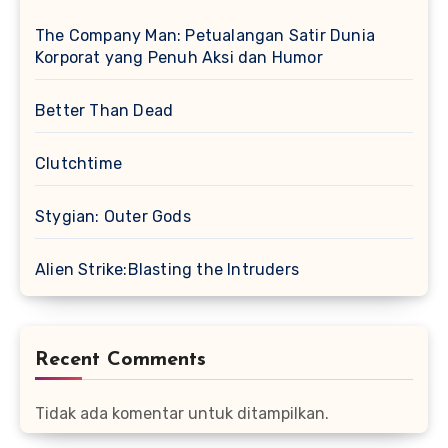
The Company Man: Petualangan Satir Dunia
Korporat yang Penuh Aksi dan Humor
Better Than Dead
Clutchtime
Stygian: Outer Gods
Alien Strike:Blasting the Intruders
Recent Comments
Tidak ada komentar untuk ditampilkan.