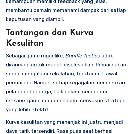
kemampuan memiliki feedback yang jelas,
membantu pemain memahami dampak dari setiap
keputusan yang diambil.
Tantangan dan Kurva
Kesulitan
Sebagai game roguelike,
Shuffle Tactics
tidak
dirancang untuk mudah diselesaikan. Pemain akan
sering mengalami kekalahan, terutama di awal
permainan. Namun, setiap kegagalan memberikan
pelajaran berharga, baik dalam memahami
mekanik game maupun dalam menyusun strategi
yang lebih efektif.
Kurva kesulitan yang menanjak ini justru menjadi
daya tarik tersendiri. Rasa puas saat berhasil