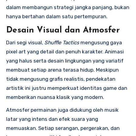
dalam membangun strategi jangka panjang, bukan
hanya bertahan dalam satu pertempuran.
Desain Visual dan Atmosfer
Dari segi visual,
Shuffle Tactics
mengusung gaya
pixel art yang detail dan penuh karakter. Animasi
yang halus serta desain lingkungan yang variatif
membuat setiap arena terasa hidup. Meskipun
tidak mengusung grafis realistis, pendekatan
artistik ini justru memperkuat identitas game dan
memberikan nuansa klasik yang modern.
Atmosfer permainan juga didukung oleh musik
latar yang intens dan efek suara yang
memuaskan. Setiap serangan, pergerakan, dan