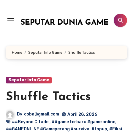
Lewati
ke
konten
SEPUTAR DUNIA GAME
Home
Seputar Info Game
Shuffle Tactics
Seputar Info Game
Shuffle Tactics
By
coba@gmail.com
April 28, 2026
##Beyond Citadel
,
##game terbaru #game online
,
##GAMEONLINE #Gameperang #survival #topup
,
#Fiksi