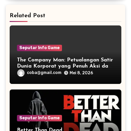
Related Post
Seputar Info Game
The Company Man: Petualangan Satir
Dunia Korporat yang Penuh Aksi dan
Humor
coba@gmail.com
Mei 8, 2026
Seputar Info Game
Better Than Dead