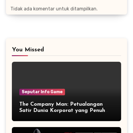
Tidak ada komentar untuk ditampilkan.
You Missed
Seputar Info Game
The Company Man: Petualangan
Satir Dunia Korporat yang Penuh
Aksi dan Humor