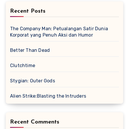
Recent Posts
The Company Man: Petualangan Satir Dunia
Korporat yang Penuh Aksi dan Humor
Better Than Dead
Clutchtime
Stygian: Outer Gods
Alien Strike:Blasting the Intruders
Recent Comments