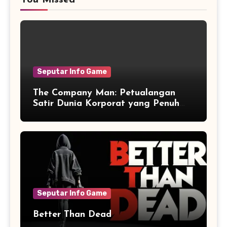
You Missed
Seputar Info Game
The Company Man: Petualangan
Satir Dunia Korporat yang Penuh
Aksi dan Humor
Seputar Info Game
Better Than Dead