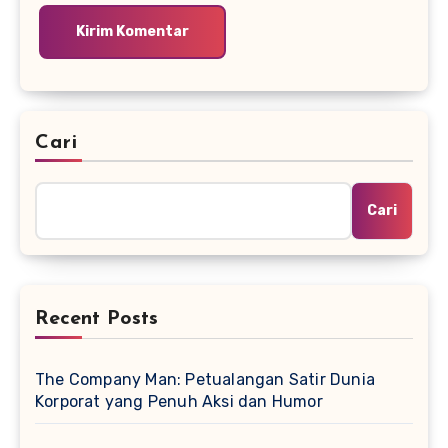
Cari
Cari
Recent Posts
The Company Man: Petualangan Satir Dunia
Korporat yang Penuh Aksi dan Humor