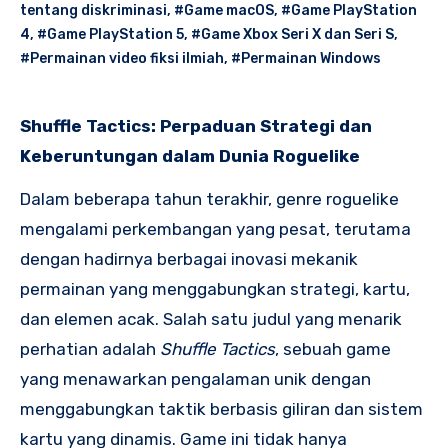
tentang diskriminasi
,
#Game macOS
,
#Game PlayStation
4
,
#Game PlayStation 5
,
#Game Xbox Seri X dan Seri S
,
#Permainan video fiksi ilmiah
,
#Permainan Windows
Shuffle Tactics: Perpaduan Strategi dan
Keberuntungan dalam Dunia Roguelike
Dalam beberapa tahun terakhir, genre roguelike
mengalami perkembangan yang pesat, terutama
dengan hadirnya berbagai inovasi mekanik
permainan yang menggabungkan strategi, kartu,
dan elemen acak. Salah satu judul yang menarik
perhatian adalah
Shuffle Tactics
, sebuah game
yang menawarkan pengalaman unik dengan
menggabungkan taktik berbasis giliran dan sistem
kartu yang dinamis. Game ini tidak hanya