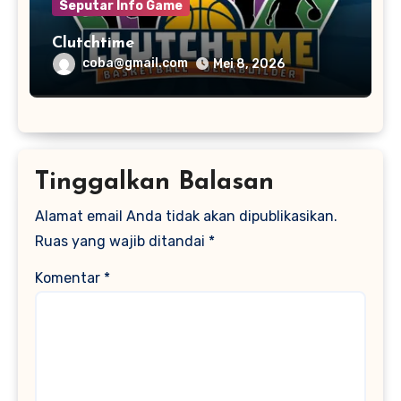
Seputar Info Game
Clutchtime
coba@gmail.com
Mei 8, 2026
Tinggalkan Balasan
Alamat email Anda tidak akan dipublikasikan.
Ruas yang wajib ditandai
*
Komentar
*