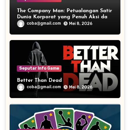
The Company Man: Petualangan Satir
Dunia Korporat yang Penuh Aksi dan
Humor
coba@gmail.com
Mei 8, 2026
Seputar Info Game
Better Than Dead
coba@gmail.com
Mei 8, 2026