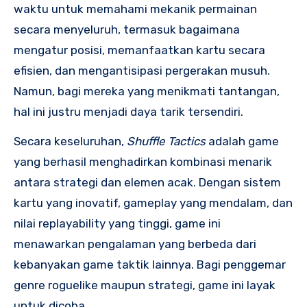
waktu untuk memahami mekanik permainan
secara menyeluruh, termasuk bagaimana
mengatur posisi, memanfaatkan kartu secara
efisien, dan mengantisipasi pergerakan musuh.
Namun, bagi mereka yang menikmati tantangan,
hal ini justru menjadi daya tarik tersendiri.
Secara keseluruhan,
Shuffle Tactics
adalah game
yang berhasil menghadirkan kombinasi menarik
antara strategi dan elemen acak. Dengan sistem
kartu yang inovatif, gameplay yang mendalam, dan
nilai replayability yang tinggi, game ini
menawarkan pengalaman yang berbeda dari
kebanyakan game taktik lainnya. Bagi penggemar
genre roguelike maupun strategi, game ini layak
untuk dicoba.