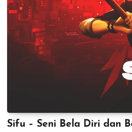
Sifu – Seni Bela Diri da