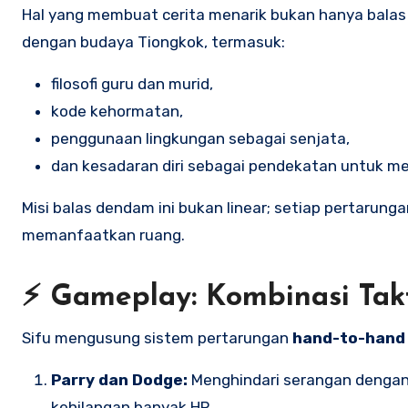
Hal yang membuat cerita menarik bukan hanya bala
dengan budaya Tiongkok, termasuk:
filosofi guru dan murid,
kode kehormatan,
penggunaan lingkungan sebagai senjata,
dan kesadaran diri sebagai pendekatan untuk m
Misi balas dendam ini bukan linear; setiap pertarun
memanfaatkan ruang.
⚡
Gameplay: Kombinasi Takt
Sifu mengusung sistem pertarungan
hand-to-hand
Parry dan Dodge:
Menghindari serangan dengan p
kehilangan banyak HP.