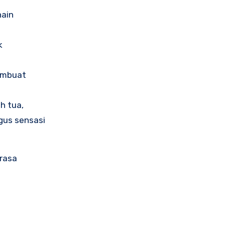
hain
k
membuat
ih tua,
gus sensasi
rasa