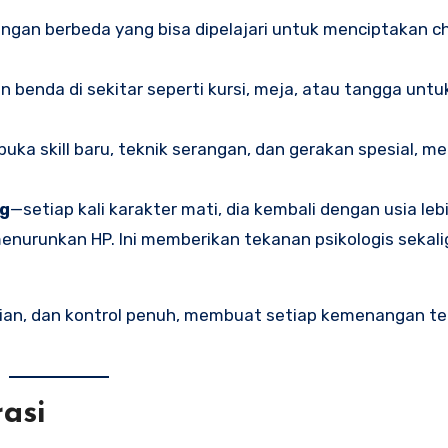
ngan berbeda yang bisa dipelajari untuk menciptakan c
benda di sekitar seperti kursi, meja, atau tangga untu
ka skill baru, teknik serangan, dan gerakan spesial, 
ng
—setiap kali karakter mati, dia kembali dengan usia leb
nurunkan HP. Ini memberikan tekanan psikologis sekali
ian, dan kontrol penuh, membuat setiap kemenangan te
asi