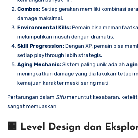
Combos:
Setiap gerakan memiliki kombinasi sera
damage maksimal.
Environmental Kills:
Pemain bisa memanfaatkan 
melumpuhkan musuh dengan dramatis.
Skill Progression:
Dengan XP, pemain bisa membu
setiap playthrough lebih strategis.
Aging Mechanic:
Sistem paling unik adalah
agi
meningkatkan damage yang dia lakukan tetapi me
kemajuan karakter meski sering mati.
Pertarungan dalam
Sifu
menuntut kesabaran, ketelit
sangat memuaskan.
🏢
Level Design dan Eksplor