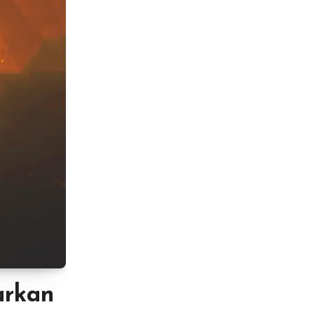
arkan