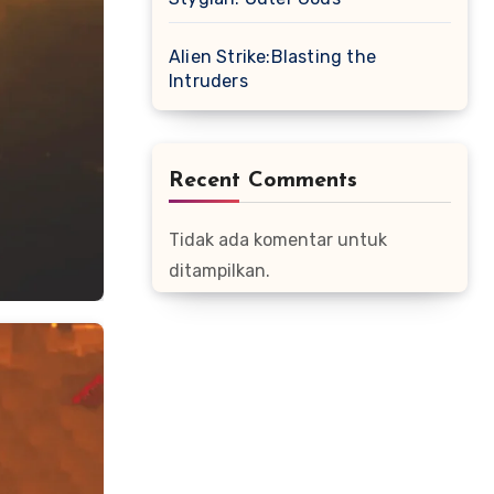
Alien Strike:Blasting the
Intruders
Recent Comments
Tidak ada komentar untuk
ditampilkan.