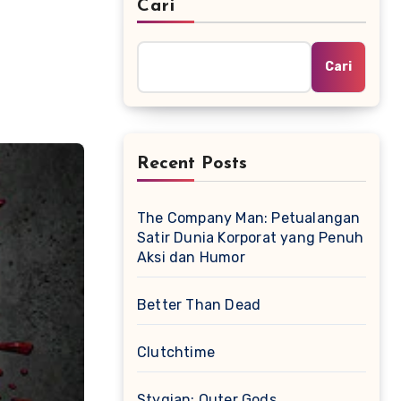
Cari
Cari
Recent Posts
The Company Man: Petualangan
Satir Dunia Korporat yang Penuh
Aksi dan Humor
Better Than Dead
Clutchtime
Stygian: Outer Gods