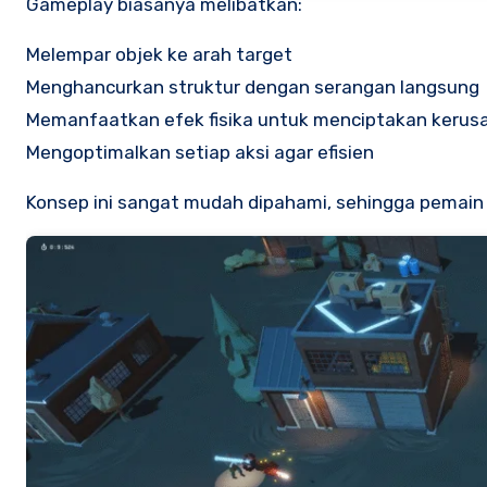
Gameplay biasanya melibatkan:
Melempar objek ke arah target
Menghancurkan struktur dengan serangan langsung
Memanfaatkan efek fisika untuk menciptakan kerus
Mengoptimalkan setiap aksi agar efisien
Konsep ini sangat mudah dipahami, sehingga pemain