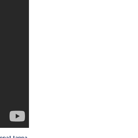
cepat tanpa