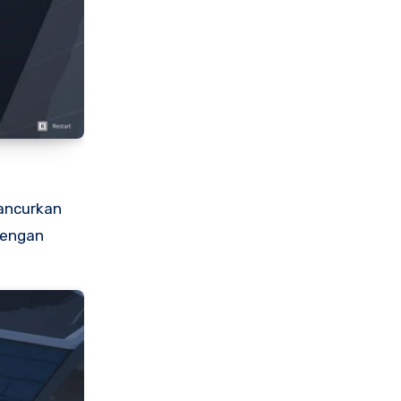
hancurkan
dengan