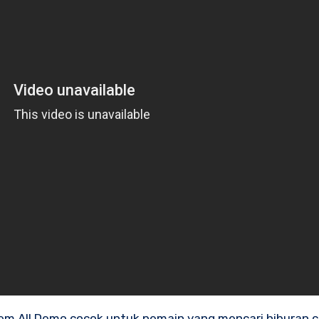
em All Demo cocok untuk pemain yang mencari hiburan 