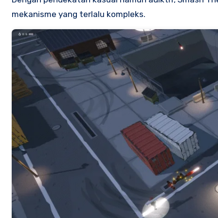
mekanisme yang terlalu kompleks.