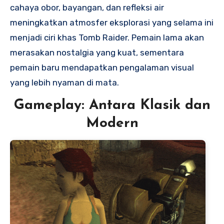
cahaya obor, bayangan, dan refleksi air
meningkatkan atmosfer eksplorasi yang selama ini
menjadi ciri khas Tomb Raider. Pemain lama akan
merasakan nostalgia yang kuat, sementara
pemain baru mendapatkan pengalaman visual
yang lebih nyaman di mata.
Gameplay: Antara Klasik dan
Modern