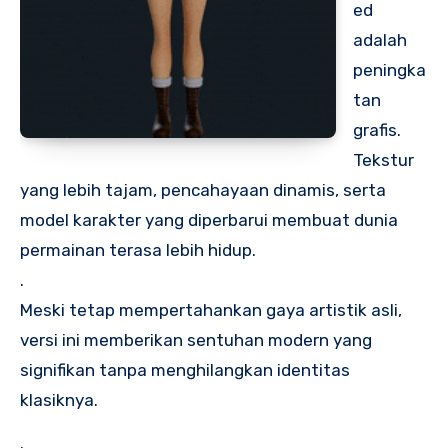
ed
adalah
peningka
tan
grafis.
Tekstur
yang lebih tajam, pencahayaan dinamis, serta
model karakter yang diperbarui membuat dunia
permainan terasa lebih hidup.
.
Meski tetap mempertahankan gaya artistik asli,
versi ini memberikan sentuhan modern yang
signifikan tanpa menghilangkan identitas
klasiknya.
.