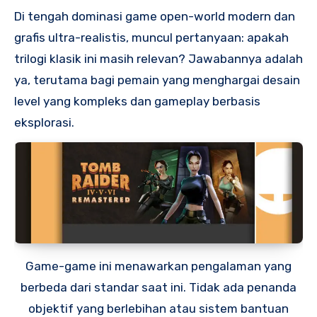
Di tengah dominasi game open-world modern dan
grafis ultra-realistis, muncul pertanyaan: apakah
trilogi klasik ini masih relevan? Jawabannya adalah
ya, terutama bagi pemain yang menghargai desain
level yang kompleks dan gameplay berbasis
eksplorasi.
Game-game ini menawarkan pengalaman yang
berbeda dari standar saat ini. Tidak ada penanda
objektif yang berlebihan atau sistem bantuan