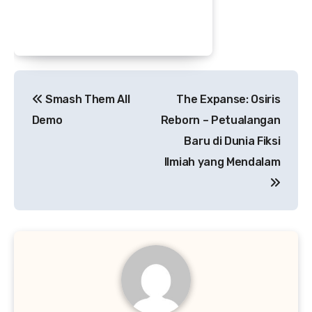
Navigasi
Smash Them All
The Expanse: Osiris
pos
Demo
Reborn – Petualangan
Baru di Dunia Fiksi
Ilmiah yang Mendalam