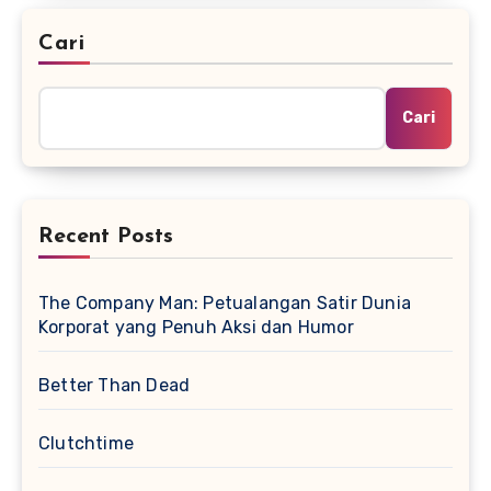
Cari
Cari
Recent Posts
The Company Man: Petualangan Satir Dunia
Korporat yang Penuh Aksi dan Humor
Better Than Dead
Clutchtime