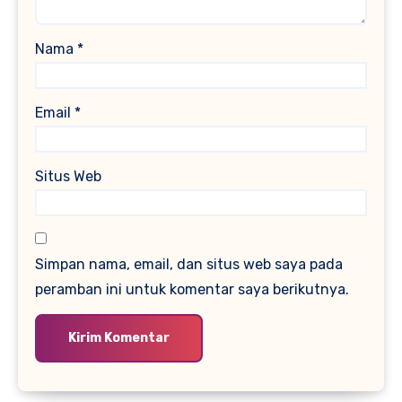
Nama
*
Email
*
Situs Web
Simpan nama, email, dan situs web saya pada
peramban ini untuk komentar saya berikutnya.