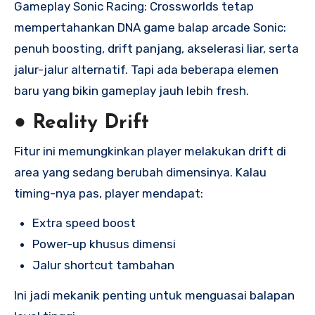
Gameplay Sonic Racing: Crossworlds tetap
mempertahankan DNA game balap arcade Sonic:
penuh boosting, drift panjang, akselerasi liar, serta
jalur-jalur alternatif. Tapi ada beberapa elemen
baru yang bikin gameplay jauh lebih fresh.
● Reality Drift
Fitur ini memungkinkan player melakukan drift di
area yang sedang berubah dimensinya. Kalau
timing-nya pas, player mendapat:
Extra speed boost
Power-up khusus dimensi
Jalur shortcut tambahan
Ini jadi mekanik penting untuk menguasai balapan