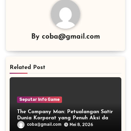
By
coba@gmail.com
Related Post
Seputar Info Game
The Company Man: Petualangan Satir
Dunia Korporat yang Penuh Aksi dan
Humor
coba@gmail.com
Mei 8, 2026