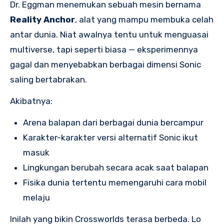
Dr. Eggman menemukan sebuah mesin bernama
Reality Anchor
, alat yang mampu membuka celah
antar dunia. Niat awalnya tentu untuk menguasai
multiverse, tapi seperti biasa — eksperimennya
gagal dan menyebabkan berbagai dimensi Sonic
saling bertabrakan.
Akibatnya:
Arena balapan dari berbagai dunia bercampur
Karakter-karakter versi alternatif Sonic ikut
masuk
Lingkungan berubah secara acak saat balapan
Fisika dunia tertentu memengaruhi cara mobil
melaju
Inilah yang bikin Crossworlds terasa berbeda. Lo