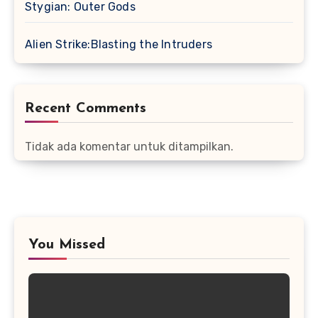
Stygian: Outer Gods
Alien Strike:Blasting the Intruders
Recent Comments
Tidak ada komentar untuk ditampilkan.
You Missed