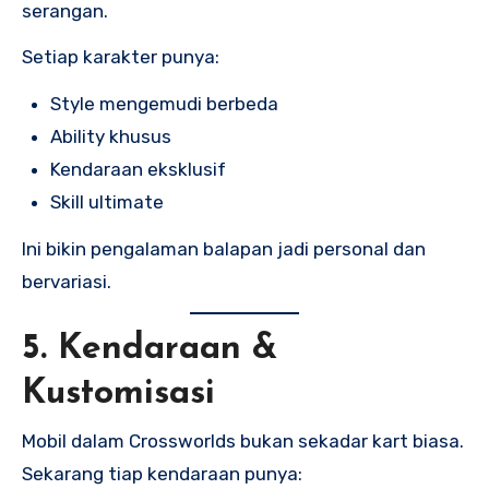
serangan.
Setiap karakter punya:
Style mengemudi berbeda
Ability khusus
Kendaraan eksklusif
Skill ultimate
Ini bikin pengalaman balapan jadi personal dan
bervariasi.
5. Kendaraan &
Kustomisasi
Mobil dalam Crossworlds bukan sekadar kart biasa.
Sekarang tiap kendaraan punya: