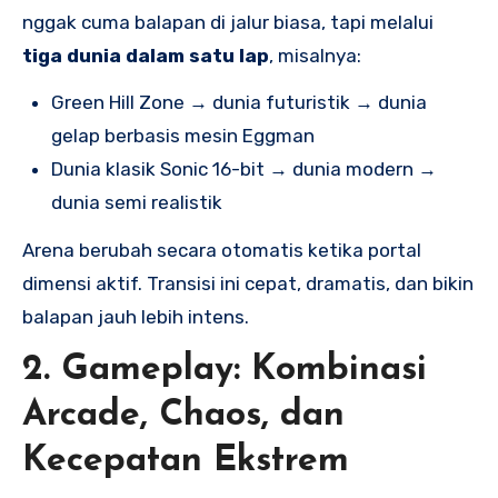
nggak cuma balapan di jalur biasa, tapi melalui
tiga dunia dalam satu lap
, misalnya:
Green Hill Zone → dunia futuristik → dunia
gelap berbasis mesin Eggman
Dunia klasik Sonic 16-bit → dunia modern →
dunia semi realistik
Arena berubah secara otomatis ketika portal
dimensi aktif. Transisi ini cepat, dramatis, dan bikin
balapan jauh lebih intens.
2. Gameplay: Kombinasi
Arcade, Chaos, dan
Kecepatan Ekstrem