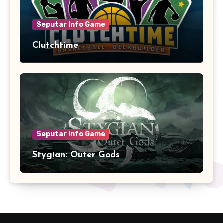
Seputar Info Game
Clutchtime
Seputar Info Game
Stygian: Outer Gods