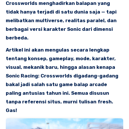
Crossworlds menghadirkan balapan yang
tidak hanya terjadi di satu dunia saja — tapi
melibatkan multiverse, realitas paralel, dan
berbagai versi karakter Sonic dari dimensi
berbeda.
Artikel ini akan mengulas secara lengkap
tentang konsep, gameplay, mode, karakter,
visual, mekanik baru, hingga alasan kenapa
Sonic Racing: Crossworlds digadang-gadang
bakal jadi salah satu game balap arcade
paling antusias tahun ini. Semua disusun
tanpa referensi situs, murni tulisan fresh.
Gas!