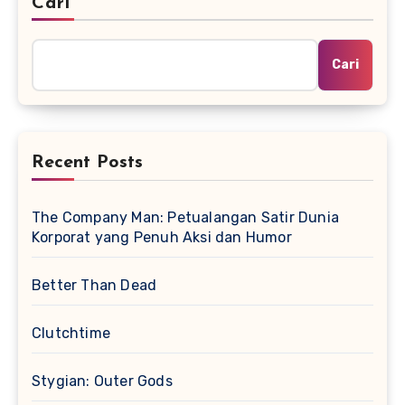
Cari
Cari
Recent Posts
The Company Man: Petualangan Satir Dunia
Korporat yang Penuh Aksi dan Humor
Better Than Dead
Clutchtime
Stygian: Outer Gods