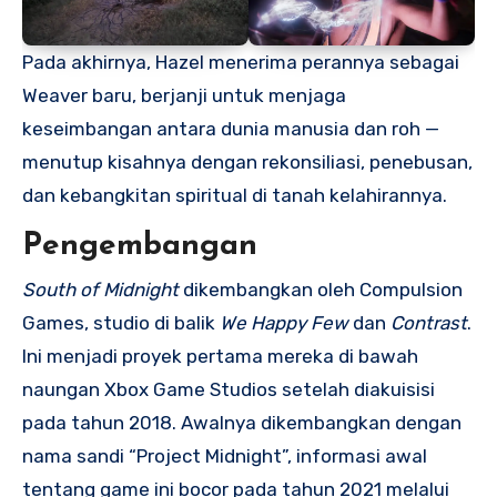
Pada akhirnya, Hazel menerima perannya sebagai
Weaver baru, berjanji untuk menjaga
keseimbangan antara dunia manusia dan roh —
menutup kisahnya dengan rekonsiliasi, penebusan,
dan kebangkitan spiritual di tanah kelahirannya.
Pengembangan
South of Midnight
dikembangkan oleh Compulsion
Games, studio di balik
We Happy Few
dan
Contrast
.
Ini menjadi proyek pertama mereka di bawah
naungan Xbox Game Studios setelah diakuisisi
pada tahun 2018. Awalnya dikembangkan dengan
nama sandi “Project Midnight”, informasi awal
tentang game ini bocor pada tahun 2021 melalui