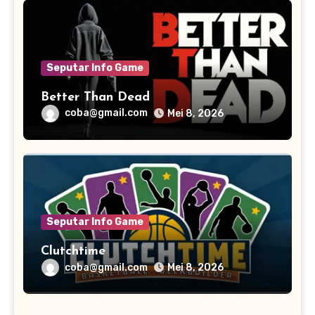
Seputar Info Game
Better Than Dead
coba@gmail.com
Mei 8, 2026
Seputar Info Game
Clutchtime
coba@gmail.com
Mei 8, 2026