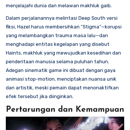
menjelajahi dunia dan melawan makhluk gaib.
Dalam perjalanannya melintasi Deep South versi
fiksi, Hazel harus membersihkan “Stigma”—korupsi
yang melambangkan trauma masa lalu—dan
menghadapi entitas kegelapan yang disebut
Haints, makhluk yang mewujudkan kesedihan dan
penderitaan manusia selama puluhan tahun.
Adegan sinematik game ini dibuat dengan gaya
animasi stop-motion, menciptakan nuansa unik
dan artistik, meski pemain dapat menonaktifkan
efek tersebut jika diinginkan.
Pertarungan dan Kemampuan