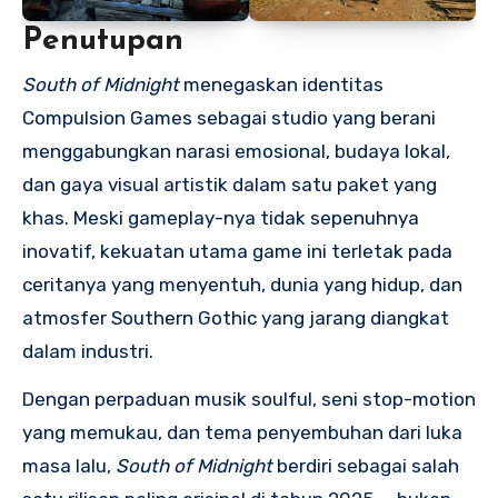
Penutupan
South of Midnight
menegaskan identitas
Compulsion Games sebagai studio yang berani
menggabungkan narasi emosional, budaya lokal,
dan gaya visual artistik dalam satu paket yang
khas. Meski gameplay-nya tidak sepenuhnya
inovatif, kekuatan utama game ini terletak pada
ceritanya yang menyentuh, dunia yang hidup, dan
atmosfer Southern Gothic yang jarang diangkat
dalam industri.
Dengan perpaduan musik soulful, seni stop-motion
yang memukau, dan tema penyembuhan dari luka
masa lalu,
South of Midnight
berdiri sebagai salah