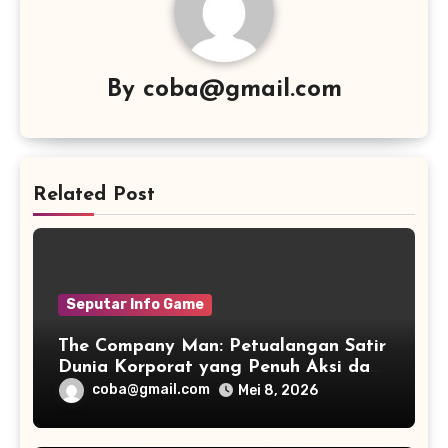
By
coba@gmail.com
Related Post
Seputar Info Game
The Company Man: Petualangan Satir
Dunia Korporat yang Penuh Aksi dan
Humor
coba@gmail.com
Mei 8, 2026