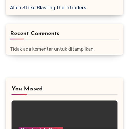
Alien Strike:Blasting the Intruders
Recent Comments
Tidak ada komentar untuk ditampilkan.
You Missed