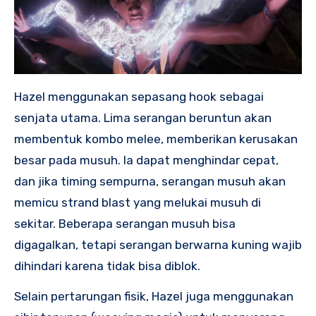
Hazel menggunakan sepasang hook sebagai
senjata utama. Lima serangan beruntun akan
membentuk kombo melee, memberikan kerusakan
besar pada musuh. Ia dapat menghindar cepat,
dan jika timing sempurna, serangan musuh akan
memicu strand blast yang melukai musuh di
sekitar. Beberapa serangan musuh bisa
digagalkan, tetapi serangan berwarna kuning wajib
dihindari karena tidak bisa diblok.
Selain pertarungan fisik, Hazel juga menggunakan