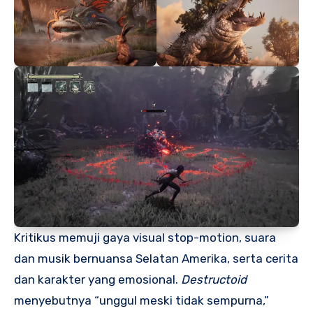
Kritikus memuji gaya visual stop-motion, suara
dan musik bernuansa Selatan Amerika, serta cerita
dan karakter yang emosional.
Destructoid
menyebutnya “unggul meski tidak sempurna,”