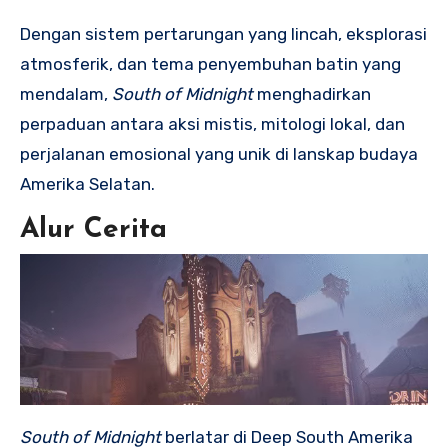
Dengan sistem pertarungan yang lincah, eksplorasi
atmosferik, dan tema penyembuhan batin yang
mendalam,
South of Midnight
menghadirkan
perpaduan antara aksi mistis, mitologi lokal, dan
perjalanan emosional yang unik di lanskap budaya
Amerika Selatan.
Alur Cerita
South of Midnight
berlatar di Deep South Amerika