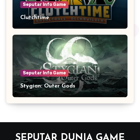
Seputar Info Game
Clutchtime
Seputar Info Game
Stygian: Outer Gods
SEPUTAR DUNIA GAME