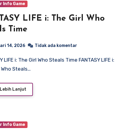
r Info Game
ASY LIFE i: The Girl Who
ls Time
ari 14, 2026
Tidak ada komentar
l Who Steals…
Lebih Lanjut
r Info Game