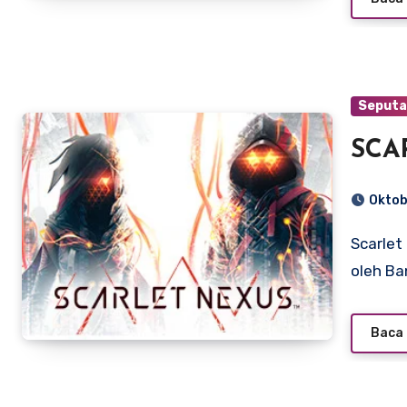
Seputa
SCA
Oktob
Scarlet Nexus adalah game aksi RPG yang dikembangkan
oleh Ba
Baca 