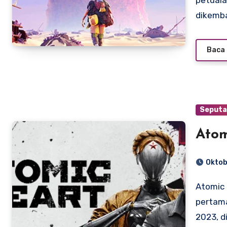
petuala
dikemb
Baca 
Seputa
Atom
Oktob
Atomic Heart adalah game tembak-menembak orang
pertama
2023, 