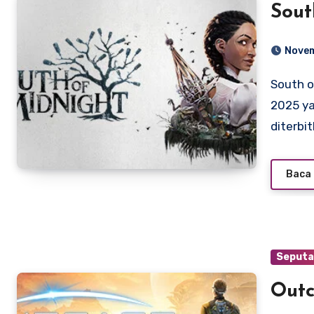
Sout
Novem
South of Midnight adalah game aksi-petualangan tahun
2025 y
diterbi
Baca 
Seputa
Outc