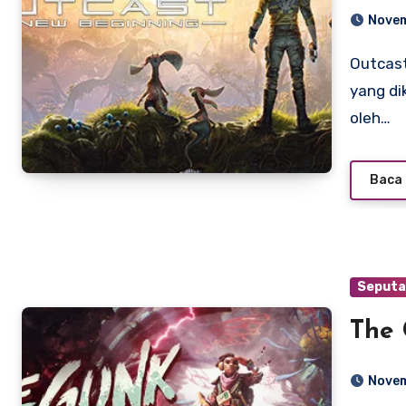
Novem
Outcast: A New Beginning adalah game aksi-petualangan
yang di
oleh…
Baca 
Seputa
The
Novem