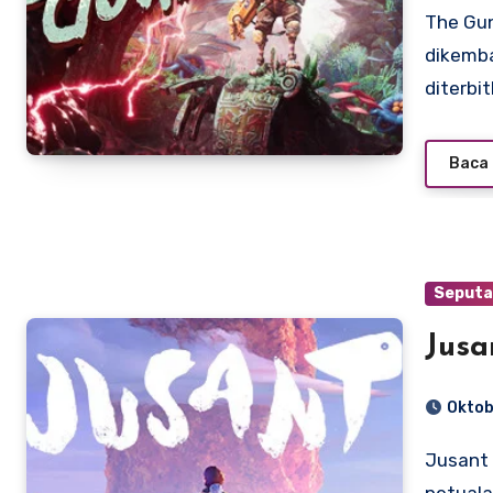
The Gunk adalah game aksi-petualangan yang
dikemb
diterbi
Baca 
Seputa
Jusa
Oktob
Jusant adalah game platform teka-teki bergaya