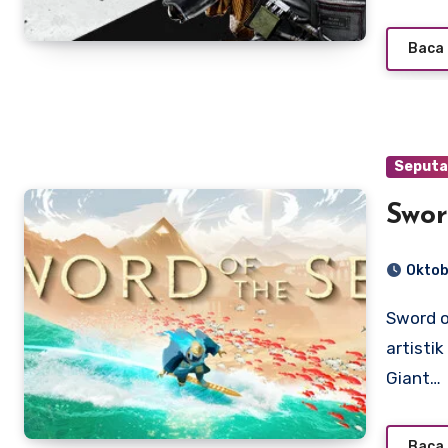
Baca 
Seputa
Swor
Oktob
Sword of the Sea adalah game petualangan bergaya
artisti
Giant…
Baca 