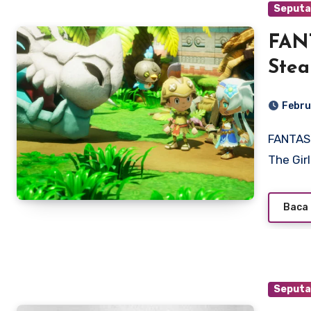
Seputa
FANT
Stea
Febru
FANTASY LIFE i: The Girl Who Steals Time FANTASY LIFE i:
The Gir
Baca 
Seputa