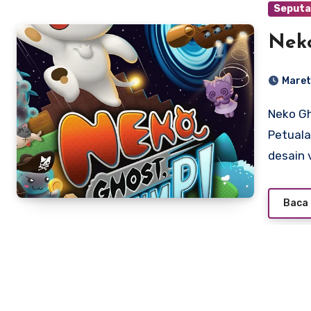
Seputa
Neko
Maret
Neko Ghost, Jump!: Menjelajahi Dimensi dalam
Petuala
desain 
Baca 