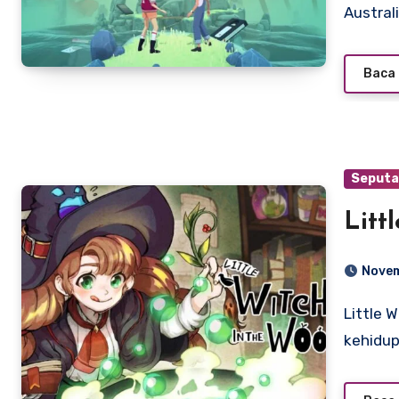
Austral
Baca 
Seputa
Litt
Novem
Little Witch in the Woods adalah gim video simulasi
kehidup