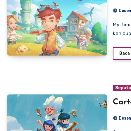
Desem
My Time at Portia adalah gim video role-playing simulasi
kehidu
Baca 
Seputa
Cart
Desem