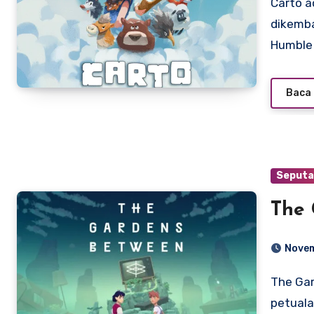
Carto adalah gim petualangan teka-teki yang
dikemba
Humble
Baca 
Seputa
The 
Novem
The Gardens Between adalah permainan video
petuala