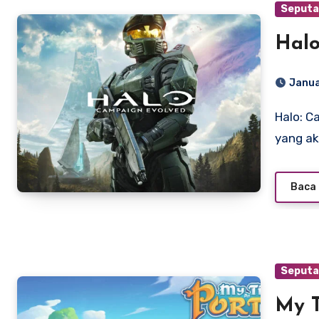
Seputa
Halo
Janua
Halo: Campaign Evolved adalah game first-person shooter
yang ak
Baca 
Seputa
My T