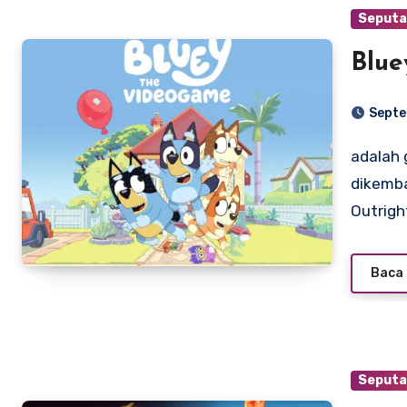
Seputa
Blue
Septe
adalah gim video petualangan tahun 2023 yang
dikemba
Outrigh
Baca 
Seputa