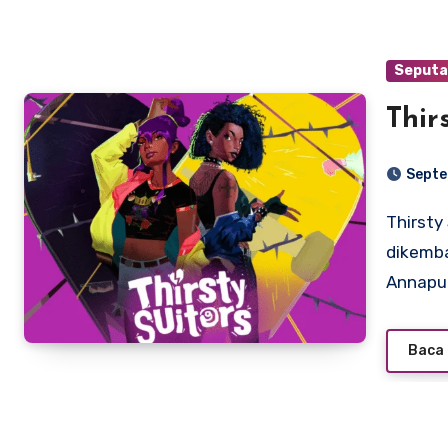
Seputa
Thir
Septe
Thirsty Suitors adalah gim video petualangan yang
dikemba
Annapu
Baca 