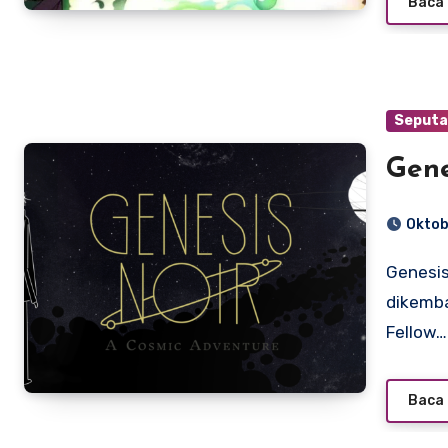
Baca 
Seputa
Gene
Oktob
Genesis Noir adalah game petualangan yang
dikemba
Fellow…
Baca 