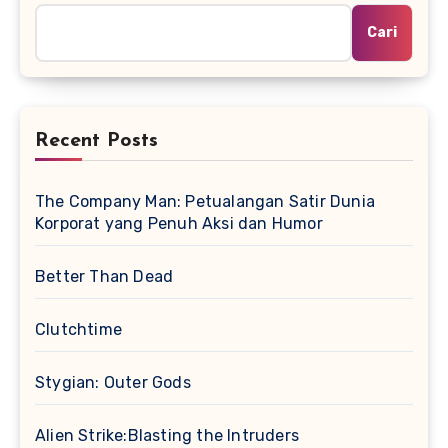
Cari
Recent Posts
The Company Man: Petualangan Satir Dunia
Korporat yang Penuh Aksi dan Humor
Better Than Dead
Clutchtime
Stygian: Outer Gods
Alien Strike:Blasting the Intruders