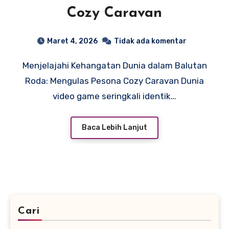
Cozy Caravan
Maret 4, 2026
Tidak ada komentar
Menjelajahi Kehangatan Dunia dalam Balutan
Roda: Mengulas Pesona Cozy Caravan Dunia
video game seringkali identik…
Baca Lebih Lanjut
Cari