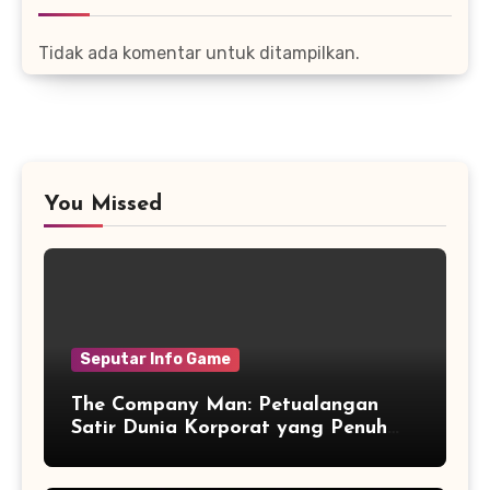
Tidak ada komentar untuk ditampilkan.
You Missed
Seputar Info Game
The Company Man: Petualangan
Satir Dunia Korporat yang Penuh
Aksi dan Humor