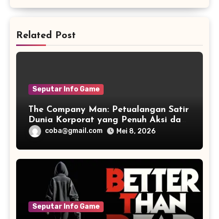
Related Post
Seputar Info Game
The Company Man: Petualangan Satir
Dunia Korporat yang Penuh Aksi dan
Humor
coba@gmail.com
Mei 8, 2026
Seputar Info Game