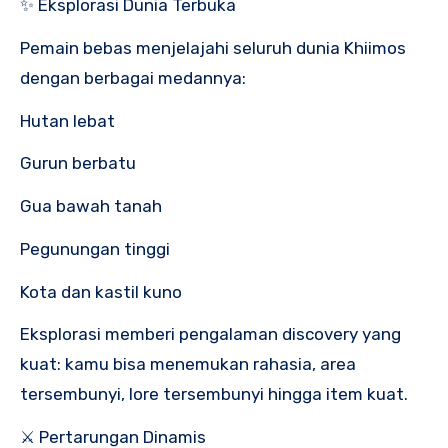
✨ Eksplorasi Dunia Terbuka
Pemain bebas menjelajahi seluruh dunia Khiimos
dengan berbagai medannya:
Hutan lebat
Gurun berbatu
Gua bawah tanah
Pegunungan tinggi
Kota dan kastil kuno
Eksplorasi memberi pengalaman discovery yang
kuat: kamu bisa menemukan rahasia, area
tersembunyi, lore tersembunyi hingga item kuat.
⚔ Pertarungan Dinamis