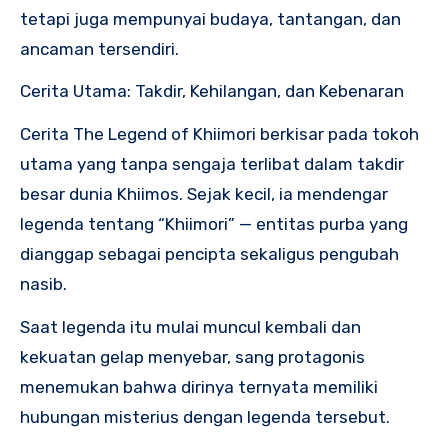
tetapi juga mempunyai budaya, tantangan, dan
ancaman tersendiri.
Cerita Utama: Takdir, Kehilangan, dan Kebenaran
Cerita The Legend of Khiimori berkisar pada tokoh
utama yang tanpa sengaja terlibat dalam takdir
besar dunia Khiimos. Sejak kecil, ia mendengar
legenda tentang “Khiimori” — entitas purba yang
dianggap sebagai pencipta sekaligus pengubah
nasib.
Saat legenda itu mulai muncul kembali dan
kekuatan gelap menyebar, sang protagonis
menemukan bahwa dirinya ternyata memiliki
hubungan misterius dengan legenda tersebut.