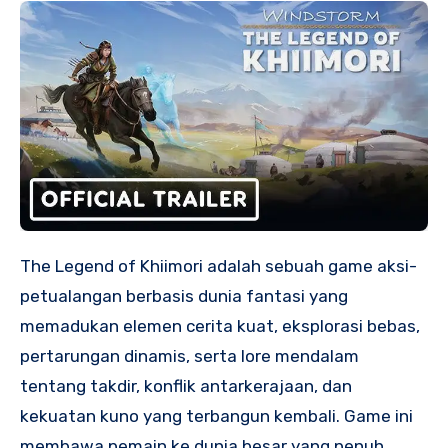
The Legend of Khiimori adalah sebuah game aksi-
petualangan berbasis dunia fantasi yang
memadukan elemen cerita kuat, eksplorasi bebas,
pertarungan dinamis, serta lore mendalam
tentang takdir, konflik antarkerajaan, dan
kekuatan kuno yang terbangun kembali. Game ini
membawa pemain ke dunia besar yang penuh