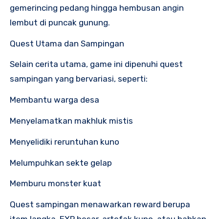
gemerincing pedang hingga hembusan angin
lembut di puncak gunung.
Quest Utama dan Sampingan
Selain cerita utama, game ini dipenuhi quest
sampingan yang bervariasi, seperti:
Membantu warga desa
Menyelamatkan makhluk mistis
Menyelidiki reruntuhan kuno
Melumpuhkan sekte gelap
Memburu monster kuat
Quest sampingan menawarkan reward berupa