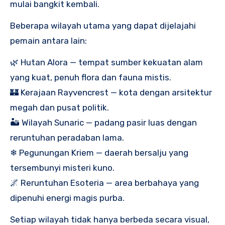
mulai bangkit kembali.
Beberapa wilayah utama yang dapat dijelajahi
pemain antara lain:
🌿 Hutan Alora — tempat sumber kekuatan alam
yang kuat, penuh flora dan fauna mistis.
🏰 Kerajaan Rayvencrest — kota dengan arsitektur
megah dan pusat politik.
🏜 Wilayah Sunaric — padang pasir luas dengan
reruntuhan peradaban lama.
❄ Pegunungan Kriem — daerah bersalju yang
tersembunyi misteri kuno.
🌌 Reruntuhan Esoteria — area berbahaya yang
dipenuhi energi magis purba.
Setiap wilayah tidak hanya berbeda secara visual,