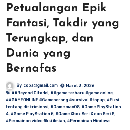
Petualangan Epik
Fantasi, Takdir yang
Terungkap, dan
Dunia yang
Bernafas
By
coba@gmail.com
Maret 3, 2026
##Beyond Citadel
,
##game terbaru #game online
,
##GAMEONLINE #Gameperang #survival #topup
,
#Fiksi
tentang diskriminasi
,
#Game macOS
,
#Game PlayStation
4
,
#Game PlayStation 5
,
#Game Xbox Seri X dan Seri S
,
#Permainan video fiksi ilmiah
,
#Permainan Windows