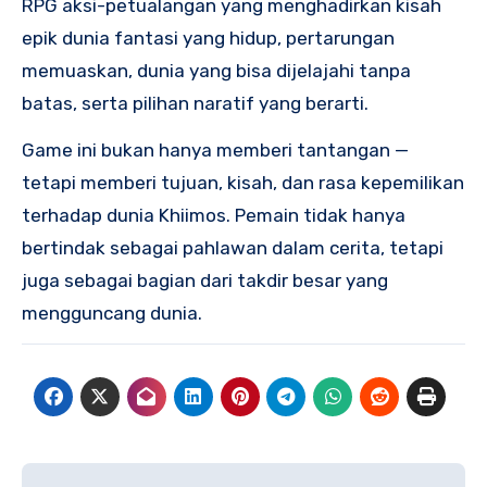
RPG aksi-petualangan yang menghadirkan kisah
epik dunia fantasi yang hidup, pertarungan
memuaskan, dunia yang bisa dijelajahi tanpa
batas, serta pilihan naratif yang berarti.
Game ini bukan hanya memberi tantangan —
tetapi memberi tujuan, kisah, dan rasa kepemilikan
terhadap dunia Khiimos. Pemain tidak hanya
bertindak sebagai pahlawan dalam cerita, tetapi
juga sebagai bagian dari takdir besar yang
mengguncang dunia.
Navigasi