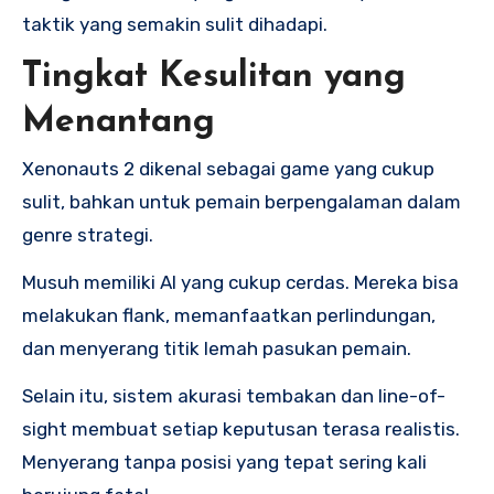
taktik yang semakin sulit dihadapi.
Tingkat Kesulitan yang
Menantang
Xenonauts 2 dikenal sebagai game yang cukup
sulit, bahkan untuk pemain berpengalaman dalam
genre strategi.
Musuh memiliki AI yang cukup cerdas. Mereka bisa
melakukan flank, memanfaatkan perlindungan,
dan menyerang titik lemah pasukan pemain.
Selain itu, sistem akurasi tembakan dan line-of-
sight membuat setiap keputusan terasa realistis.
Menyerang tanpa posisi yang tepat sering kali