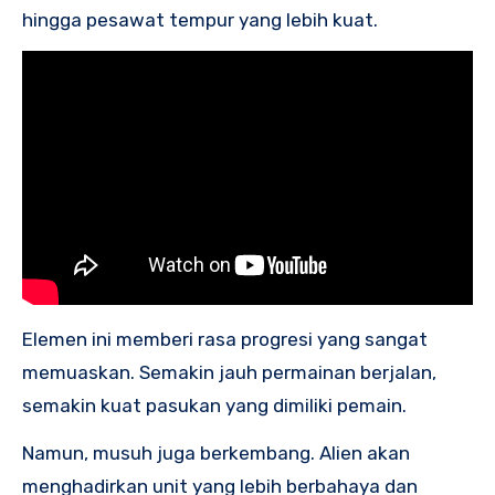
hingga pesawat tempur yang lebih kuat.
Elemen ini memberi rasa progresi yang sangat
memuaskan. Semakin jauh permainan berjalan,
semakin kuat pasukan yang dimiliki pemain.
Namun, musuh juga berkembang. Alien akan
menghadirkan unit yang lebih berbahaya dan