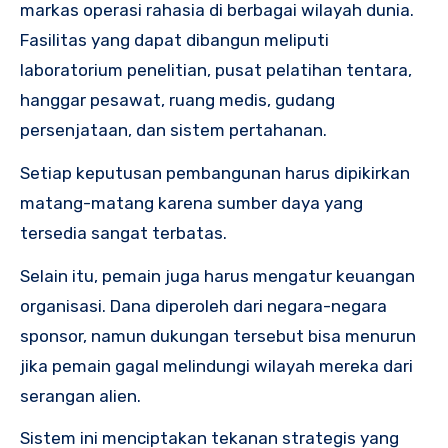
markas operasi rahasia di berbagai wilayah dunia.
Fasilitas yang dapat dibangun meliputi
laboratorium penelitian, pusat pelatihan tentara,
hanggar pesawat, ruang medis, gudang
persenjataan, dan sistem pertahanan.
Setiap keputusan pembangunan harus dipikirkan
matang-matang karena sumber daya yang
tersedia sangat terbatas.
Selain itu, pemain juga harus mengatur keuangan
organisasi. Dana diperoleh dari negara-negara
sponsor, namun dukungan tersebut bisa menurun
jika pemain gagal melindungi wilayah mereka dari
serangan alien.
Sistem ini menciptakan tekanan strategis yang