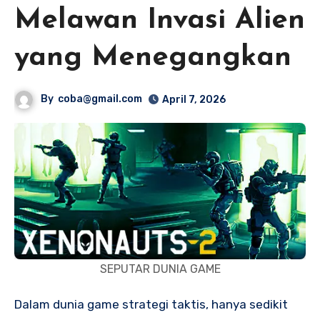
Melawan Invasi Alien
yang Menegangkan
By
coba@gmail.com
April 7, 2026
SEPUTAR DUNIA GAME
Dalam dunia game strategi taktis, hanya sedikit