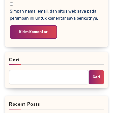
Simpan nama, email, dan situs web saya pada
peramban ini untuk komentar saya berikutnya.
Cari
Cari
Recent Posts