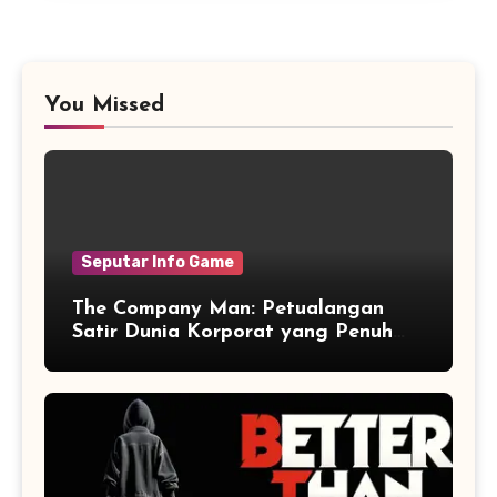
You Missed
Seputar Info Game
The Company Man: Petualangan
Satir Dunia Korporat yang Penuh
Aksi dan Humor