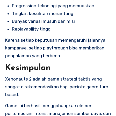
Progression teknologi yang memuaskan
Tingkat kesulitan menantang
Banyak variasi musuh dan misi
Replayability tinggi
Karena setiap keputusan memengaruhi jalannya
kampanye, setiap playthrough bisa memberikan
pengalaman yang berbeda.
Kesimpulan
Xenonauts 2 adalah game strategi taktis yang
sangat direkomendasikan bagi pecinta genre turn-
based.
Game ini berhasil menggabungkan elemen
pertempuran intens, manajemen sumber daya, dan