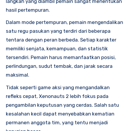
langkah yang diambil pemain sangat menentukan
hasil pertempuran.
Dalam mode pertempuran, pemain mengendalikan
satu regu pasukan yang terdiri dari beberapa
tentara dengan peran berbeda. Setiap karakter
memiliki senjata, kemampuan, dan statistik
tersendiri. Pemain harus memanfaatkan posisi,
perlindungan, sudut tembak, dan jarak secara
maksimal.
Tidak seperti game aksi yang mengandalkan
refleks cepat, Xenonauts 2 lebih fokus pada
pengambilan keputusan yang cerdas. Salah satu
kesalahan kecil dapat menyebabkan kematian
permanen anggota tim, yang tentu menjadi