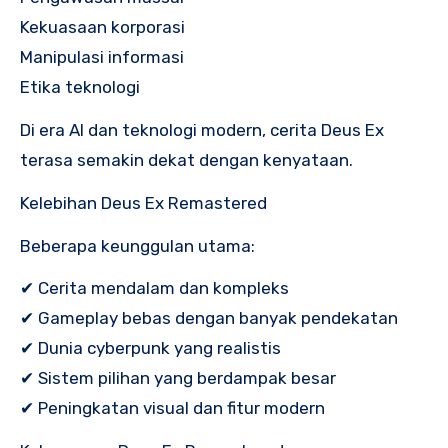
Kekuasaan korporasi
Manipulasi informasi
Etika teknologi
Di era AI dan teknologi modern, cerita Deus Ex
terasa semakin dekat dengan kenyataan.
Kelebihan Deus Ex Remastered
Beberapa keunggulan utama:
✔ Cerita mendalam dan kompleks
✔ Gameplay bebas dengan banyak pendekatan
✔ Dunia cyberpunk yang realistis
✔ Sistem pilihan yang berdampak besar
✔ Peningkatan visual dan fitur modern