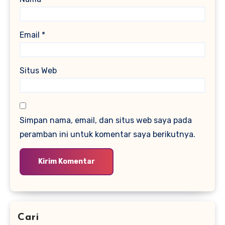
Email
*
Situs Web
Simpan nama, email, dan situs web saya pada
peramban ini untuk komentar saya berikutnya.
Cari