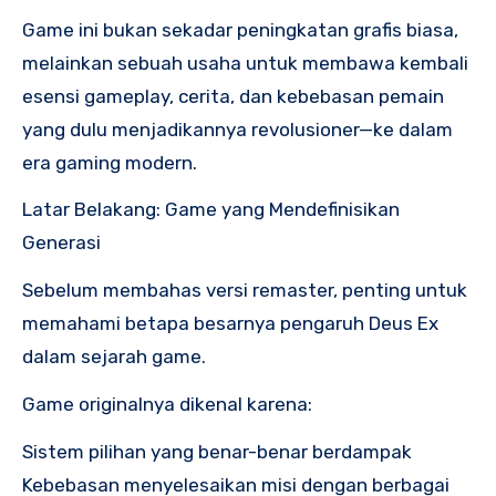
Game ini bukan sekadar peningkatan grafis biasa,
melainkan sebuah usaha untuk membawa kembali
esensi gameplay, cerita, dan kebebasan pemain
yang dulu menjadikannya revolusioner—ke dalam
era gaming modern.
Latar Belakang: Game yang Mendefinisikan
Generasi
Sebelum membahas versi remaster, penting untuk
memahami betapa besarnya pengaruh Deus Ex
dalam sejarah game.
Game originalnya dikenal karena:
Sistem pilihan yang benar-benar berdampak
Kebebasan menyelesaikan misi dengan berbagai