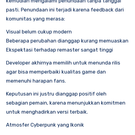
kemudian mengalami penundaan tanpa tanggal
pasti. Penundaan ini terjadi karena feedback dari
komunitas yang merasa:
Visual belum cukup modern
Beberapa perubahan dianggap kurang memuaskan
Ekspektasi terhadap remaster sangat tinggi
Developer akhirnya memilih untuk menunda rilis
agar bisa memperbaiki kualitas game dan
memenuhi harapan fans.
Keputusan ini justru dianggap positif oleh
sebagian pemain, karena menunjukkan komitmen
untuk menghadirkan versi terbaik.
Atmosfer Cyberpunk yang Ikonik