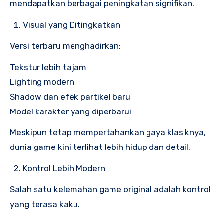
mendapatkan berbagai peningkatan signifikan.
Visual yang Ditingkatkan
Versi terbaru menghadirkan:
Tekstur lebih tajam
Lighting modern
Shadow dan efek partikel baru
Model karakter yang diperbarui
Meskipun tetap mempertahankan gaya klasiknya,
dunia game kini terlihat lebih hidup dan detail.
Kontrol Lebih Modern
Salah satu kelemahan game original adalah kontrol
yang terasa kaku.