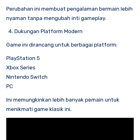
Perubahan ini membuat pengalaman bermain lebih
nyaman tanpa mengubah inti gameplay.
Dukungan Platform Modern
Game ini dirancang untuk berbagai platform:
PlayStation 5
Xbox Series
Nintendo Switch
PC
Ini memungkinkan lebih banyak pemain untuk
menikmati game klasik ini.