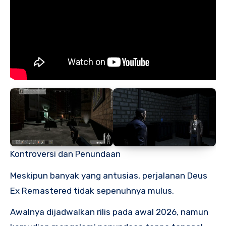
Kontroversi dan Penundaan
Meskipun banyak yang antusias, perjalanan Deus
Ex Remastered tidak sepenuhnya mulus.
Awalnya dijadwalkan rilis pada awal 2026, namun