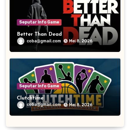
Seputar Info Game
Better Than Dead
coba@gmail.com
Mei 8, 2026
Seputar Info Game
Clutchtime
coba@gmail.com
Mei 8, 2026