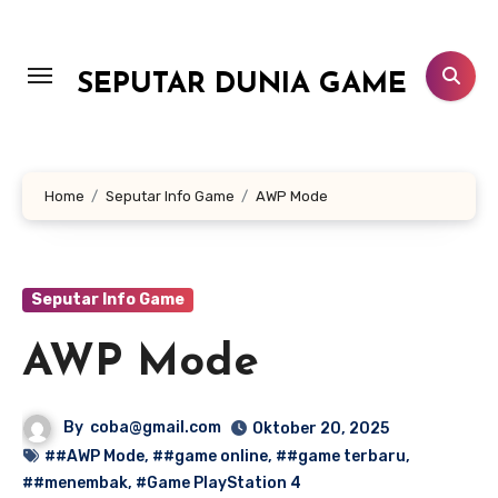
Lewati
ke
konten
SEPUTAR DUNIA GAME
Home
Seputar Info Game
AWP Mode
Seputar Info Game
AWP Mode
By
coba@gmail.com
Oktober 20, 2025
##AWP Mode
,
##game online
,
##game terbaru
,
##menembak
,
#Game PlayStation 4