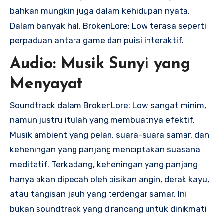
bahkan mungkin juga dalam kehidupan nyata.
Dalam banyak hal, BrokenLore: Low terasa seperti
perpaduan antara game dan puisi interaktif.
Audio: Musik Sunyi yang
Menyayat
Soundtrack dalam BrokenLore: Low sangat minim,
namun justru itulah yang membuatnya efektif.
Musik ambient yang pelan, suara-suara samar, dan
keheningan yang panjang menciptakan suasana
meditatif. Terkadang, keheningan yang panjang
hanya akan dipecah oleh bisikan angin, derak kayu,
atau tangisan jauh yang terdengar samar. Ini
bukan soundtrack yang dirancang untuk dinikmati