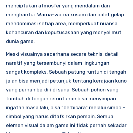
menciptakan atmosfer yang mendalam dan
menghantui. Warna-warna kusam dan palet gelap
mendominasi setiap area, memperkuat nuansa
kehancuran dan keputusasaan yang menyelimuti
dunia game.
Meski visualnya sederhana secara teknis, detail
naratif yang tersembunyi dalam lingkungan
sangat kompleks. Sebuah patung runtuh di tengah
jalan bisa menjadi petunjuk tentang kerajaan kuno
yang pernah berdiri di sana. Sebuah pohon yang
tumbuh di tengah reruntuhan bisa menyimpan
ingatan masa lalu, bisa “berbicara” melalui simbol-
simbol yang harus ditafsirkan pemain. Semua
elemen visual dalam game ini tidak pernah sekadar