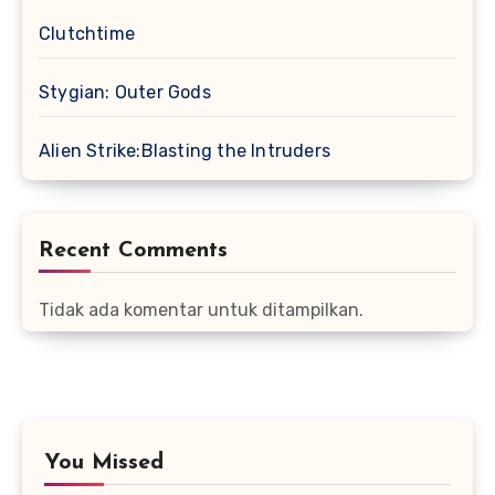
Clutchtime
Stygian: Outer Gods
Alien Strike:Blasting the Intruders
Recent Comments
Tidak ada komentar untuk ditampilkan.
You Missed