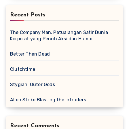
Recent Posts
The Company Man: Petualangan Satir Dunia
Korporat yang Penuh Aksi dan Humor
Better Than Dead
Clutchtime
Stygian: Outer Gods
Alien Strike:Blasting the Intruders
Recent Comments