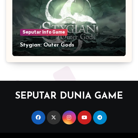
Seputar Info Game
Stygian: Outer Gods
SEPUTAR DUNIA GAME