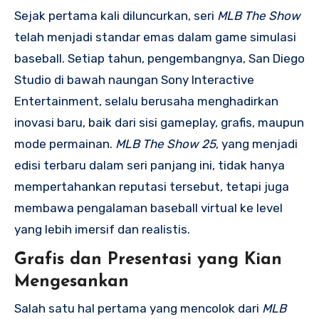
Sejak pertama kali diluncurkan, seri
MLB The Show
telah menjadi standar emas dalam game simulasi
baseball. Setiap tahun, pengembangnya, San Diego
Studio di bawah naungan Sony Interactive
Entertainment, selalu berusaha menghadirkan
inovasi baru, baik dari sisi gameplay, grafis, maupun
mode permainan.
MLB The Show 25
, yang menjadi
edisi terbaru dalam seri panjang ini, tidak hanya
mempertahankan reputasi tersebut, tetapi juga
membawa pengalaman baseball virtual ke level
yang lebih imersif dan realistis.
Grafis dan Presentasi yang Kian
Mengesankan
Salah satu hal pertama yang mencolok dari
MLB