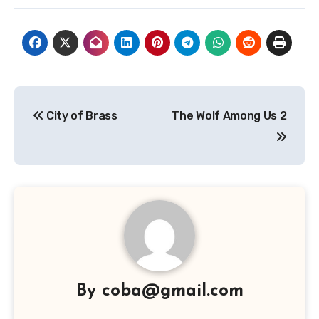
Navigasi
City of Brass
The Wolf Among Us 2
pos
By
coba@gmail.com