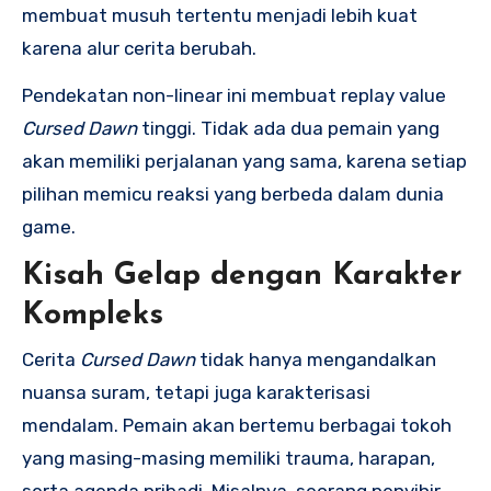
membuat musuh tertentu menjadi lebih kuat
karena alur cerita berubah.
Pendekatan non-linear ini membuat replay value
Cursed Dawn
tinggi. Tidak ada dua pemain yang
akan memiliki perjalanan yang sama, karena setiap
pilihan memicu reaksi yang berbeda dalam dunia
game.
Kisah Gelap dengan Karakter
Kompleks
Cerita
Cursed Dawn
tidak hanya mengandalkan
nuansa suram, tetapi juga karakterisasi
mendalam. Pemain akan bertemu berbagai tokoh
yang masing-masing memiliki trauma, harapan,
serta agenda pribadi. Misalnya, seorang penyihir