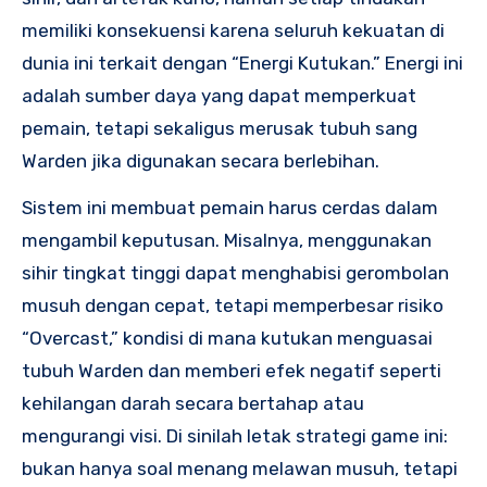
memiliki konsekuensi karena seluruh kekuatan di
dunia ini terkait dengan “Energi Kutukan.” Energi ini
adalah sumber daya yang dapat memperkuat
pemain, tetapi sekaligus merusak tubuh sang
Warden jika digunakan secara berlebihan.
Sistem ini membuat pemain harus cerdas dalam
mengambil keputusan. Misalnya, menggunakan
sihir tingkat tinggi dapat menghabisi gerombolan
musuh dengan cepat, tetapi memperbesar risiko
“Overcast,” kondisi di mana kutukan menguasai
tubuh Warden dan memberi efek negatif seperti
kehilangan darah secara bertahap atau
mengurangi visi. Di sinilah letak strategi game ini:
bukan hanya soal menang melawan musuh, tetapi