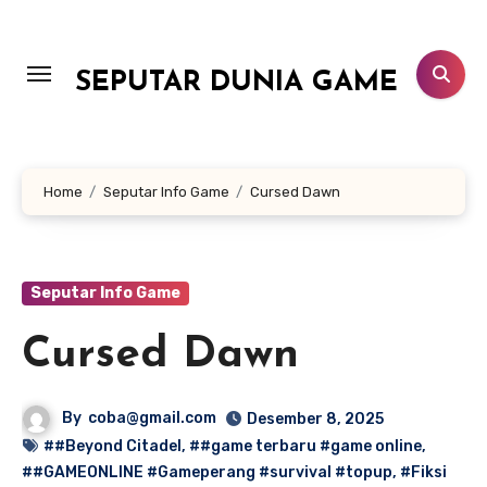
Lewati
ke
konten
SEPUTAR DUNIA GAME
Home
Seputar Info Game
Cursed Dawn
Seputar Info Game
Cursed Dawn
By
coba@gmail.com
Desember 8, 2025
##Beyond Citadel
,
##game terbaru #game online
,
##GAMEONLINE #Gameperang #survival #topup
,
#Fiksi