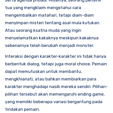
tua yang mengklaim mengetahui cara
mengembalikan matahari, tetapi diam-diam
menyimpan misteri tentang asal mula kutukan.
Atau seorang ksatria muda yang ingin
menyelamatkan kakaknya meskipun kakaknya
sebenarnya telah berubah menjadi monster.
Interaksi dengan karakter-karakter ini tidak hanya
berbentuk dialog, tetapi juga moral choice. Pemain
dapat memutuskan untuk membantu,
mengkhianati, atau bahkan membiarkan para
karakter menghadapi nasib mereka sendiri. Pilihan-
pilihan tersebut akan memengaruhi ending game,
yang memiliki beberapa variasi bergantung pada
tindakan pemain.