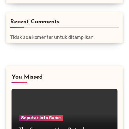
Recent Comments
Tidak ada komentar untuk ditampilkan.
You Missed
Seputar Info Game