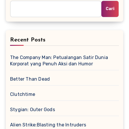
Cari
Recent Posts
The Company Man: Petualangan Satir Dunia
Korporat yang Penuh Aksi dan Humor
Better Than Dead
Clutchtime
Stygian: Outer Gods
Alien Strike:Blasting the Intruders