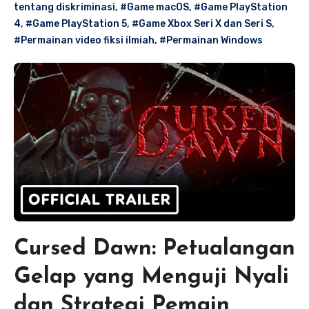
tentang diskriminasi
,
#Game macOS
,
#Game PlayStation
4
,
#Game PlayStation 5
,
#Game Xbox Seri X dan Seri S
,
#Permainan video fiksi ilmiah
,
#Permainan Windows
Cursed Dawn: Petualangan
Gelap yang Menguji Nyali
dan Strategi Pemain