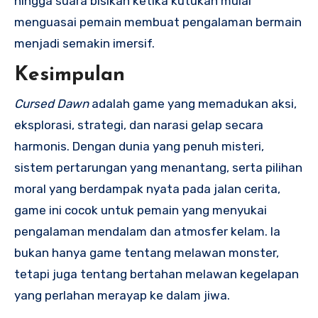
hingga suara bisikan ketika kutukan mulai
menguasai pemain membuat pengalaman bermain
menjadi semakin imersif.
Kesimpulan
Cursed Dawn
adalah game yang memadukan aksi,
eksplorasi, strategi, dan narasi gelap secara
harmonis. Dengan dunia yang penuh misteri,
sistem pertarungan yang menantang, serta pilihan
moral yang berdampak nyata pada jalan cerita,
game ini cocok untuk pemain yang menyukai
pengalaman mendalam dan atmosfer kelam. Ia
bukan hanya game tentang melawan monster,
tetapi juga tentang bertahan melawan kegelapan
yang perlahan merayap ke dalam jiwa.