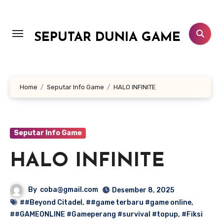
Lewati
ke
konten
SEPUTAR DUNIA GAME
Home
Seputar Info Game
HALO INFINITE
Seputar Info Game
HALO INFINITE
By
coba@gmail.com
Desember 8, 2025
##Beyond Citadel
,
##game terbaru #game online
,
##GAMEONLINE #Gameperang #survival #topup
,
#Fiksi