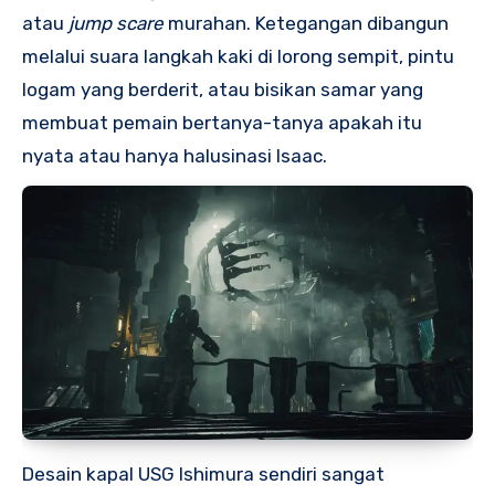
atau
jump scare
murahan. Ketegangan dibangun
melalui suara langkah kaki di lorong sempit, pintu
logam yang berderit, atau bisikan samar yang
membuat pemain bertanya-tanya apakah itu
nyata atau hanya halusinasi Isaac.
Desain kapal USG Ishimura sendiri sangat