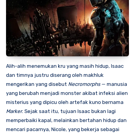
Alih-alih menemukan kru yang masih hidup, Isaac
dan timnya justru diserang oleh makhluk
mengerikan yang disebut
Necromorphs
— manusia
yang berubah menjadi monster akibat infeksi alien
misterius yang dipicu oleh artefak kuno bernama
Marker
. Sejak saat itu, tujuan Isaac bukan lagi
memperbaiki kapal, melainkan bertahan hidup dan
mencari pacarnya, Nicole, yang bekerja sebagai