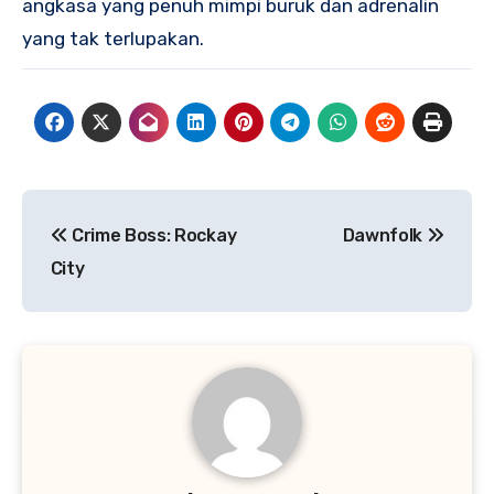
angkasa yang penuh mimpi buruk dan adrenalin
yang tak terlupakan.
Navigasi
Crime Boss: Rockay
Dawnfolk
pos
City