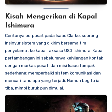
Kisah Mengerikan di Kapal
Ishimura
Ceritanya berpusat pada Isaac Clarke, seorang
insinyur sistem yang dikirim bersama tim
penyelamat ke kapal raksasa USG Ishimura. Kapal
pertambangan ini sebelumnya kehilangan kontak
dengan markas pusat, dan misi Isaac tampak
sederhana: memperbaiki sistem komunikasi dan
mencari tahu apa yang terjadi. Namun begitu ia
tiba, mimpi buruk pun dimulai.