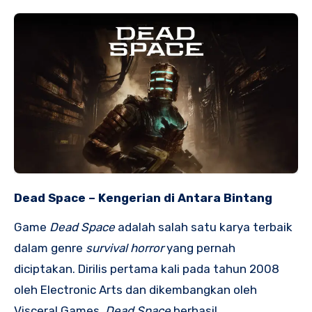
Dead Space – Kengerian di Antara Bintang
Game
Dead Space
adalah salah satu karya terbaik
dalam genre
survival horror
yang pernah
diciptakan. Dirilis pertama kali pada tahun 2008
oleh Electronic Arts dan dikembangkan oleh
Visceral Games,
Dead Space
berhasil