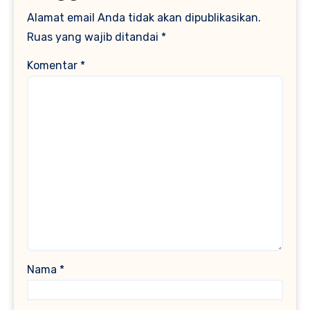
Alamat email Anda tidak akan dipublikasikan.
Ruas yang wajib ditandai
*
Komentar
*
Nama
*