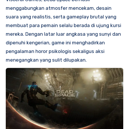
menggabungkan atmosfer mencekam, desain
suara yang realistis, serta gameplay brutal yang
membuat para pemain selalu berada di ujung kursi
mereka. Dengan latar luar angkasa yang sunyi dan
dipenuhi kengerian, game ini menghadirkan
pengalaman horor psikologis sekaligus aksi
menegangkan yang sulit dilupakan.