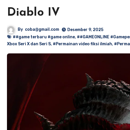
Diablo IV
By
coba@gmail.com
Desember 9, 2025
##game terbaru #game online
,
##GAMEONLINE #Gamepera
Xbox Seri X dan Seri S
,
#Permainan video fiksi ilmiah
,
#Perma