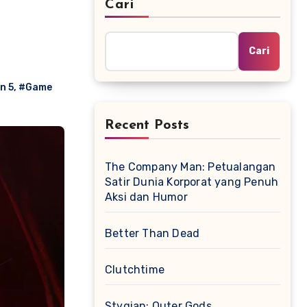
Cari
Cari
n 5
,
#Game
Recent Posts
The Company Man: Petualangan
Satir Dunia Korporat yang Penuh
Aksi dan Humor
Better Than Dead
Clutchtime
Stygian: Outer Gods