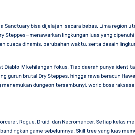
ia Sanctuary bisa dijelajahi secara bebas. Lima region 
 Dry Steppes—menawarkan lingkungan luas yang dipenuhi
ngan cuaca dinamis, perubahan waktu, serta desain lingk
Diablo IV kehilangan fokus. Tiap daerah punya identita
ang gurun brutal Dry Steppes, hingga rawa beracun Hawe
ing menemukan dungeon tersembunyi, world boss raksasa
rcerer, Rogue, Druid, dan Necromancer. Setiap kelas mem
dibandingkan game sebelumnya. Skill tree yang luas me