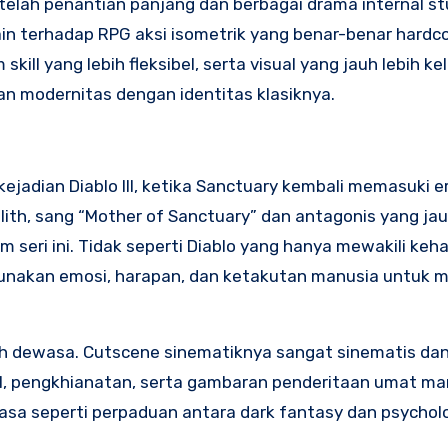
 setelah penantian panjang dan berbagai drama internal s
ain terhadap RPG aksi isometrik yang benar-benar hardc
kill yang lebih fleksibel, serta visual yang jauh lebih ke
 modernitas dengan identitas klasiknya.
ejadian Diablo III, ketika Sanctuary kembali memasuki e
lith, sang “Mother of Sanctuary” dan antagonis yang jau
seri ini. Tidak seperti Diablo yang hanya mewakili keh
ggunakan emosi, harapan, dan ketakutan manusia untuk 
bih dewasa. Cutscene sinematiknya sangat sinematis dan
al, pengkhianatan, serta gambaran penderitaan umat ma
rasa seperti perpaduan antara dark fantasy dan psychol