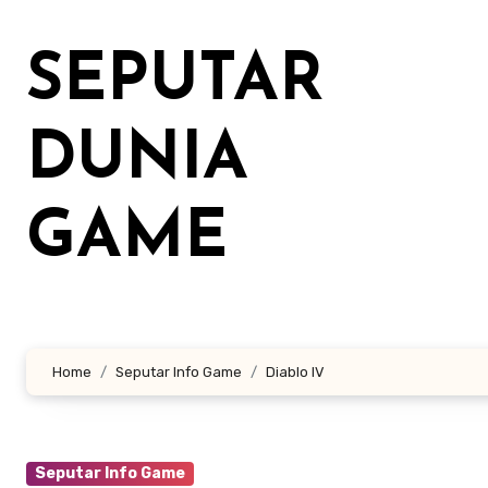
Lewati
ke
SEPUTAR
konten
DUNIA
GAME
Home
Seputar Info Game
Diablo IV
Seputar Info Game