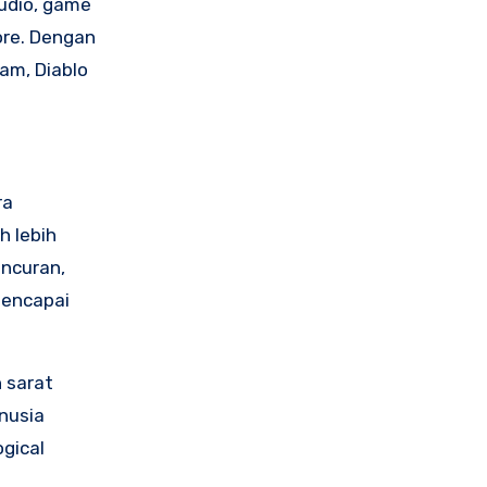
tudio, game
ore. Dengan
lam, Diablo
ra
h lebih
ancuran,
mencapai
 sarat
nusia
ogical