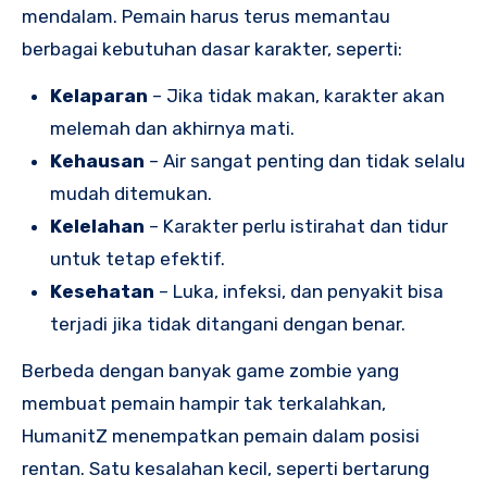
mendalam. Pemain harus terus memantau
berbagai kebutuhan dasar karakter, seperti:
Kelaparan
– Jika tidak makan, karakter akan
melemah dan akhirnya mati.
Kehausan
– Air sangat penting dan tidak selalu
mudah ditemukan.
Kelelahan
– Karakter perlu istirahat dan tidur
untuk tetap efektif.
Kesehatan
– Luka, infeksi, dan penyakit bisa
terjadi jika tidak ditangani dengan benar.
Berbeda dengan banyak game zombie yang
membuat pemain hampir tak terkalahkan,
HumanitZ menempatkan pemain dalam posisi
rentan. Satu kesalahan kecil, seperti bertarung