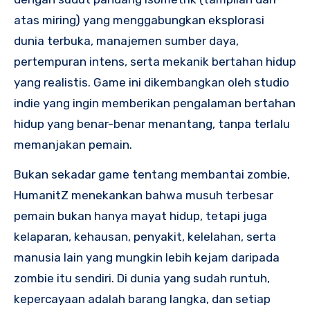
atas miring) yang menggabungkan eksplorasi
dunia terbuka, manajemen sumber daya,
pertempuran intens, serta mekanik bertahan hidup
yang realistis. Game ini dikembangkan oleh studio
indie yang ingin memberikan pengalaman bertahan
hidup yang benar-benar menantang, tanpa terlalu
memanjakan pemain.
Bukan sekadar game tentang membantai zombie,
HumanitZ menekankan bahwa musuh terbesar
pemain bukan hanya mayat hidup, tetapi juga
kelaparan, kehausan, penyakit, kelelahan, serta
manusia lain yang mungkin lebih kejam daripada
zombie itu sendiri. Di dunia yang sudah runtuh,
kepercayaan adalah barang langka, dan setiap