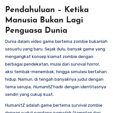
Pendahuluan – Ketika
Manusia Bukan Lagi
Penguasa Dunia
Dunia dalam video game bertema zombie bukanlah
sesuatu yang baru. Sejak dulu, banyak game yang
mengangkat konsep kiamat zombie dengan
berbagai pendekatan, mulai dari survival horror,
aksi tembak-menembak, hingga simulasi bertahan
hidup. Namun, di tengah banyaknya judul dengan
tema serupa,
HumanitZ
hadir dengan identitasnya
sendiri yang cukup kuat.
HumanitZ adalah game bertema survival zombie
dengan sudut pandang isometrik (tampilan dari