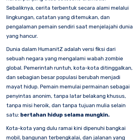
Sebaliknya, cerita terbentuk secara alami melalui
lingkungan, catatan yang ditemukan, dan
pengalaman pemain sendiri saat menjelajahi dunia
yang hancur.
Dunia dalam HumanitZ adalah versi fiksi dari
sebuah negara yang mengalami wabah zombie
global. Pemerintah runtuh, kota-kota ditinggalkan,
dan sebagian besar populasi berubah menjadi
mayat hidup. Pemain memulai permainan sebagai
penyintas anonim, tanpa latar belakang khusus,
tanpa misi heroik, dan tanpa tujuan mulia selain
satu:
bertahan hidup selama mungkin.
Kota-kota yang dulu ramai kini dipenuhi bangkai
mobil, bangunan terbengkalai, dan jalanan yang