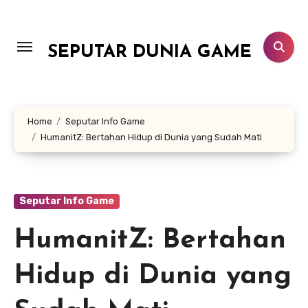
Lewati
ke
konten
SEPUTAR DUNIA GAME
Home
Seputar Info Game
HumanitZ: Bertahan Hidup di Dunia yang Sudah Mati
Seputar Info Game
HumanitZ: Bertahan
Hidup di Dunia yang