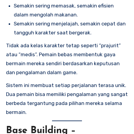
Semakin sering memasak, semakin efisien
dalam mengolah makanan.
Semakin sering menjelajah, semakin cepat dan
tangguh karakter saat bergerak.
Tidak ada kelas karakter tetap seperti “prajurit”
atau “medis”. Pemain bebas membentuk gaya
bermain mereka sendiri berdasarkan keputusan
dan pengalaman dalam game.
Sistem ini membuat setiap perjalanan terasa unik.
Dua pemain bisa memiliki pengalaman yang sangat
berbeda tergantung pada pilihan mereka selama
bermain.
Base Building –