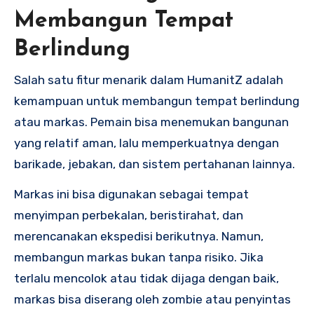
Membangun Tempat
Berlindung
Salah satu fitur menarik dalam HumanitZ adalah
kemampuan untuk membangun tempat berlindung
atau markas. Pemain bisa menemukan bangunan
yang relatif aman, lalu memperkuatnya dengan
barikade, jebakan, dan sistem pertahanan lainnya.
Markas ini bisa digunakan sebagai tempat
menyimpan perbekalan, beristirahat, dan
merencanakan ekspedisi berikutnya. Namun,
membangun markas bukan tanpa risiko. Jika
terlalu mencolok atau tidak dijaga dengan baik,
markas bisa diserang oleh zombie atau penyintas