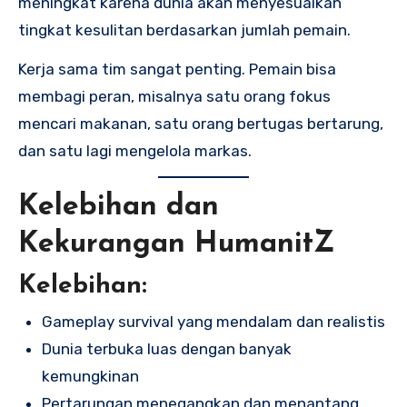
meningkat karena dunia akan menyesuaikan
tingkat kesulitan berdasarkan jumlah pemain.
Kerja sama tim sangat penting. Pemain bisa
membagi peran, misalnya satu orang fokus
mencari makanan, satu orang bertugas bertarung,
dan satu lagi mengelola markas.
Kelebihan dan
Kekurangan HumanitZ
Kelebihan:
Gameplay survival yang mendalam dan realistis
Dunia terbuka luas dengan banyak
kemungkinan
Pertarungan menegangkan dan menantang