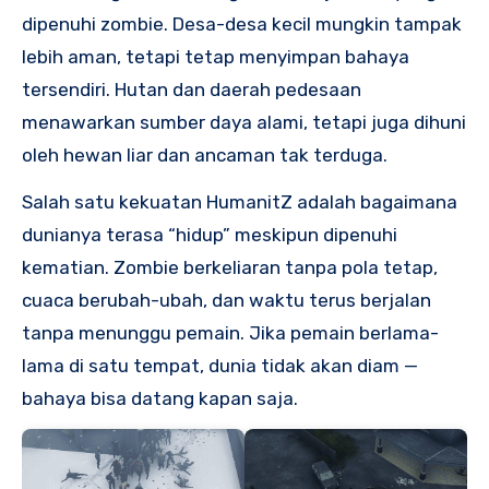
dipenuhi zombie. Desa-desa kecil mungkin tampak
lebih aman, tetapi tetap menyimpan bahaya
tersendiri. Hutan dan daerah pedesaan
menawarkan sumber daya alami, tetapi juga dihuni
oleh hewan liar dan ancaman tak terduga.
Salah satu kekuatan HumanitZ adalah bagaimana
dunianya terasa “hidup” meskipun dipenuhi
kematian. Zombie berkeliaran tanpa pola tetap,
cuaca berubah-ubah, dan waktu terus berjalan
tanpa menunggu pemain. Jika pemain berlama-
lama di satu tempat, dunia tidak akan diam —
bahaya bisa datang kapan saja.