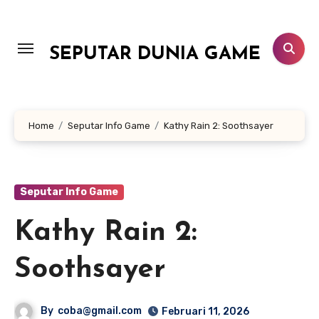
Lewati
ke
konten
SEPUTAR DUNIA GAME
Home
Seputar Info Game
Kathy Rain 2: Soothsayer
Seputar Info Game
Kathy Rain 2:
Soothsayer
By
coba@gmail.com
Februari 11, 2026